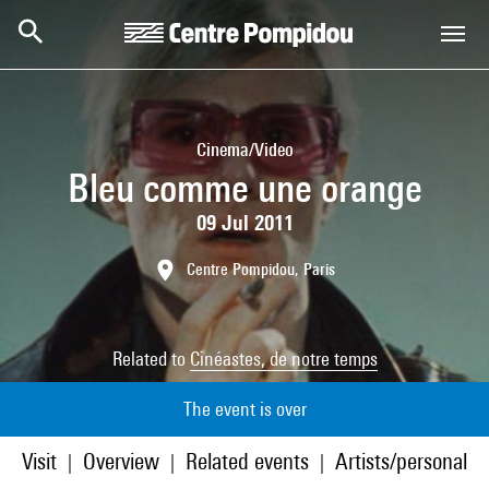
Skip to main content
Centre Pompidou
Cinema/Video
Bleu comme une orange
09 Jul 2011
Centre Pompidou, Paris
Related to
Cinéastes, de notre temps
The event is over
Visit
Overview
Related events
Artists/personaliti
|
|
|