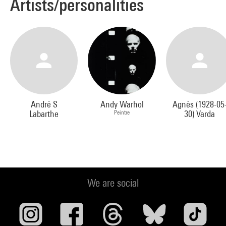
Artists/personalities
André S
Andy Warhol
Agnès (1928-05
Labarthe
Peintre
30) Varda
We are social