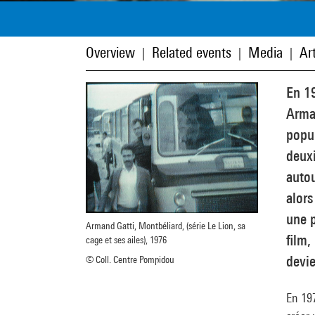
Overview
Related events
Media
Art
|
|
|
En 19
Arman
popul
deuxi
autou
alors
une p
Armand Gatti, Montbéliard, (série Le Lion, sa
film,
cage et ses ailes), 1976
devie
© Coll. Centre Pompidou
En 197