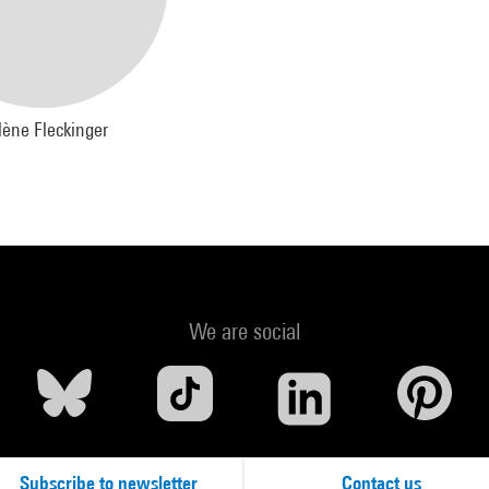
lène Fleckinger
We are social
Subscribe to newsletter
Contact us