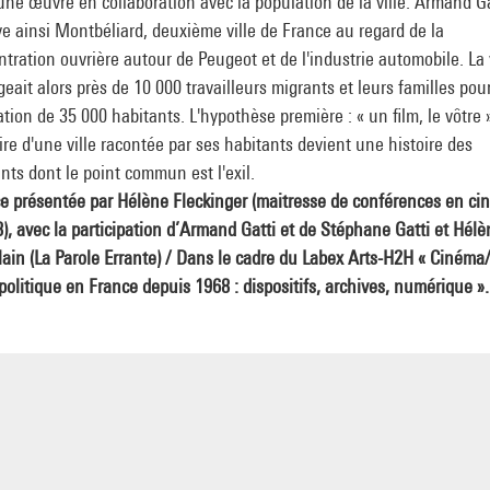
une œuvre en collaboration avec la population de la ville. Armand Ga
e ainsi Montbéliard, deuxième ville de France au regard de la
tration ouvrière autour de Peugeot et de l'industrie automobile. La v
eait alors près de 10 000 travailleurs migrants et leurs familles pou
tion de 35 000 habitants. L'hypothèse première : « un film, le vôtre 
oire d'une ville racontée par ses habitants devient une histoire des
nts dont le point commun est l'exil.
e présentée par Hélène Fleckinger (maitresse de conférences en ci
8), avec la participation d’Armand Gatti et de Stéphane Gatti et Hélè
ain (La Parole Errante) / Dans le cadre du Labex Arts-H2H « Cinéma/
 politique en France depuis 1968 : dispositifs, archives, numérique ».