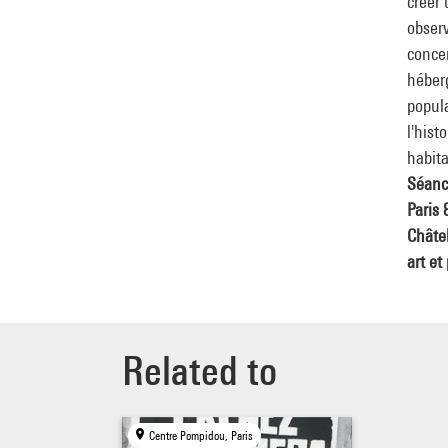
créer 
observ
concen
héberg
popula
l'hist
habita
Séanc
Paris 
Châtel
art et
Related to
Centre Pompidou, Paris