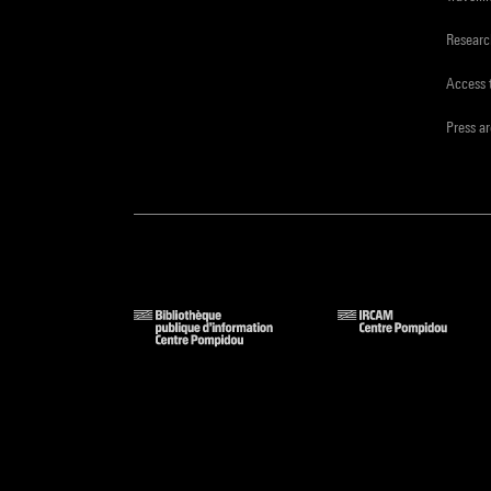
Resear
Access 
Press a