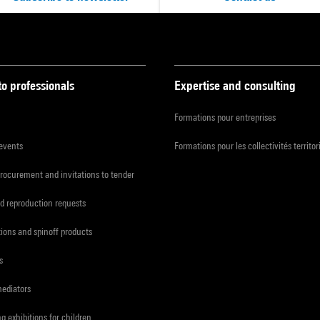
to professionals
Expertise and consulting
Formations pour entreprises
 events
Formations pour les collectivités territor
procurement and invitations to tender
d reproduction requests
tions and spinoff products
s
mediators
ng exhibitions for children