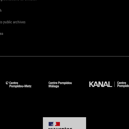
ch
to public archives
rea