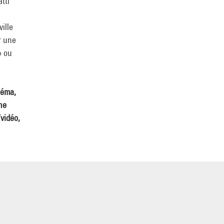
tti
ille
r une
» ou
néma,
ne
vidéo,