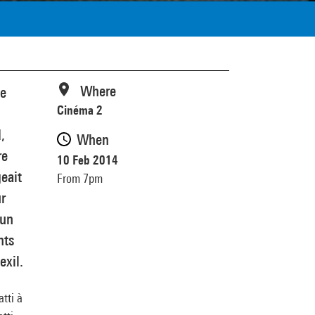
Where
te
Cinéma 2
,
When
re
10 Feb 2014
eait
From 7pm
ur
 un
nts
exil.
tti à