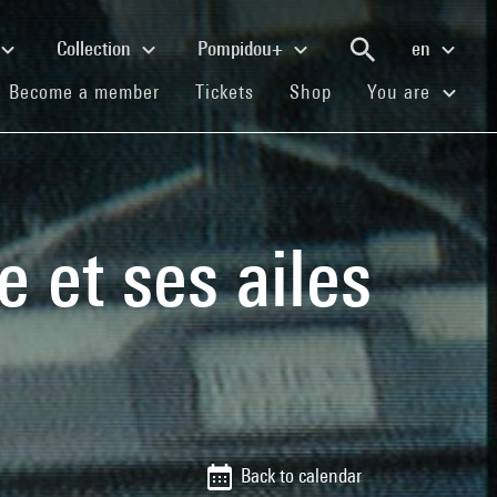
Collection
Pompidou+
en
(current)
(current)
(current)
Become a member
Tickets
Shop
You are
e et ses ailes
Back to calendar