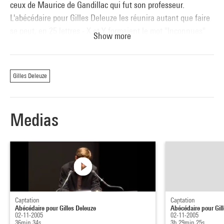
ceux de Maurice de Gandillac qui fut son professeur.
L'abécédaire pour Gilles Deleuze les réunira autant que faire
se peut, en 25 lettres - X et Y formaient le mot "Inconnues"
Show more
dans l'original.
Avec l'aimable participation de Michèle Rosier et Go Films.
Gilles Deleuze
Programmation / intervenant(s) :
Avec la participation de Olivier Cadiot, Georges Didi-
Medias
Huberman, Elie During, Alain Fleischer, Maurice de
Gandillac, Claude Imbert, Jean-Jacques Lebel, Jean-Clet
Martin, Jonas Mekas, Catherine Millot, Dominique Païni,
Richard Pinhas, Elias Sanbar, Heinz Wismann, Pierre Zaoui.
Captation
Captation
Abécédaire pour Gilles Deleuze
Abécédaire pour Gil
02-11-2005
02-11-2005
36min 34s
3h 29min 25s