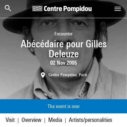
Skip to main content
Centre Pompidou
Encounter
Abécédaire pour Gilles
Deleuze
02 Nov 2005
Centre Pompidou, Paris
The event is over
Visit
Overview
Media
Artists/personalities
|
|
|