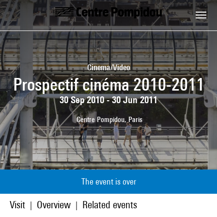
Skip to main content
Centre Pompidou
Cinema/Video
Prospectif cinéma 2010-2011
30 Sep 2010 - 30 Jun 2011
Centre Pompidou, Paris
The event is over
Visit
Overview
Related events
|
|