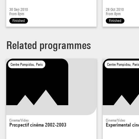
30 Sep 2010
28 Oct 2010
From 8pm
From 8pm
Finished
Finished
Related programmes
Centre Pompidou, Paris
Centre Pompidou, Pari
Cinema/Video
Cinema/Video
Prospectif cinéma 2002-2003
Experimental ci