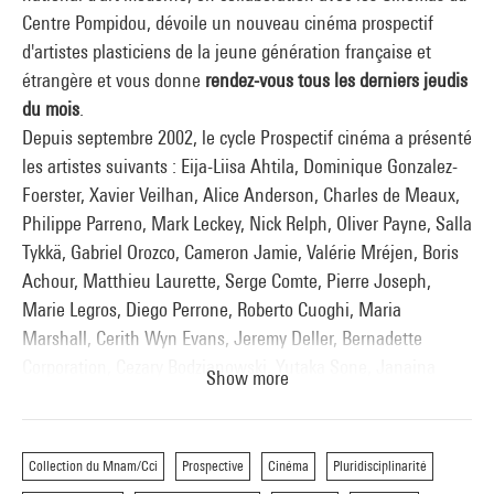
Centre Pompidou, dévoile un nouveau cinéma prospectif
d'artistes plasticiens de la jeune génération française et
étrangère et vous donne
rendez-vous tous les derniers jeudis
du mois
.
Depuis septembre 2002, le cycle Prospectif cinéma a présenté
les artistes suivants : Eija-Liisa Ahtila, Dominique Gonzalez-
Foerster, Xavier Veilhan, Alice Anderson, Charles de Meaux,
Philippe Parreno, Mark Leckey, Nick Relph, Oliver Payne, Salla
Tykkä, Gabriel Orozco, Cameron Jamie, Valérie Mréjen, Boris
Achour, Matthieu Laurette, Serge Comte, Pierre Joseph,
Marie Legros, Diego Perrone, Roberto Cuoghi, Maria
Marshall, Cerith Wyn Evans, Jeremy Deller, Bernadette
Corporation, Cezary Bodzianowski, Yutaka Sone, Janaina
Show more
Tschäpe, Elisabetta Benassi, Laetitia Bénat, John Bock,
Christian Jankowski, Erik van Lieshout, Vladimir Nikoliç,
Barmak Akram, Armin Linke, Runa Islam, Artur Zmijewski,
Collection du Mnam/Cci
Prospective
Cinéma
Pluridisciplinarité
Shahryar Nashat, Bjørn Melhus, Corinna Schnitt, John