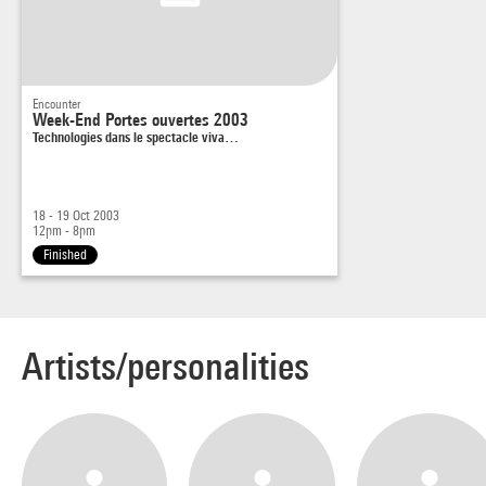
16 h : Les interfaces multimodales intégrant l’haptique –
projet Phase
Xavier Rodet (Ircam).
17 h : Installations sonores
Encounter
Cécile Le Prado (compositrice).
Week-End Portes ouvertes 2003
Technologies dans le spectacle viva…
18 h : Traitement interactif de l’image et du son en live
Jean-Baptiste Barrière (compositeur).
18 - 19 Oct 2003
12pm - 8pm
Finished
Artists/personalities