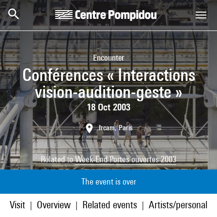
Skip to main content
Centre Pompidou
Encounter
Conférences « Interactions
vision-audition-geste »
18 Oct 2003
Ircam, Paris
Related to
Week-End Portes ouvertes 2003
The event is over
Visit
Overview
Related events
Artists/personaliti
|
|
|