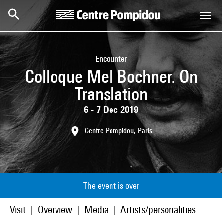
Skip to main content
Centre Pompidou
Encounter
Colloque Mel Bochner. On
Translation
6 - 7 Dec 2019
Centre Pompidou, Paris
The event is over
Visit
Overview
Media
Artists/personalities
|
|
|