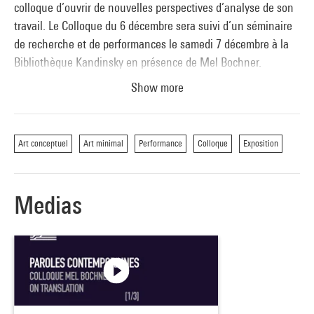
colloque d’ouvrir de nouvelles perspectives d’analyse de son
travail. Le Colloque du 6 décembre sera suivi d’un séminaire
de recherche et de performances le samedi 7 décembre à la
Bibliothèque Kandinsky en présence de Mel Bochner.
Show more
Colloque le 6 décembre, de 14h à 20h, au Centre Pompidou,
Petite Salle, niveau -1
Art conceptuel
Art minimal
Performance
Colloque
Exposition
Séminaire, performance et exposition le 7 décembre, de 14h à
19h, au Centre Pompidou, Bibliothèque Kandinsky, niveau 3
(Sur réservation)
Medias
Avec Emily Apter, Mel Bochner, Claire Brunet, Eric de Bruyn,
Larisa Dryansky, Briony Fer, Mica Gherghescu, Nina Leger,
Emanuele Quinz, Sébastien Pluot.
Ainsi qu'une performance de Slow Reading Club.