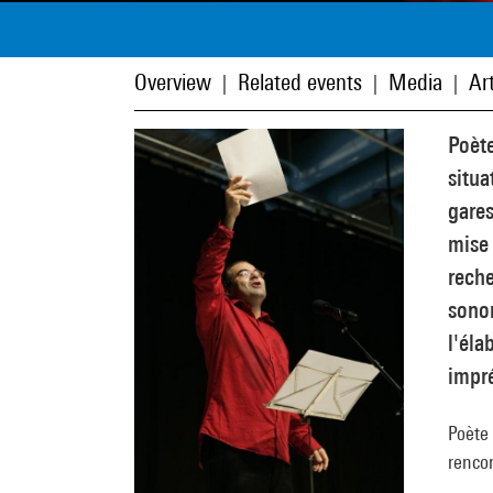
Overview
Related events
Media
Art
|
|
|
Poèt
situa
gares
mise 
reche
sonor
l'éla
impr
Poète 
rencon