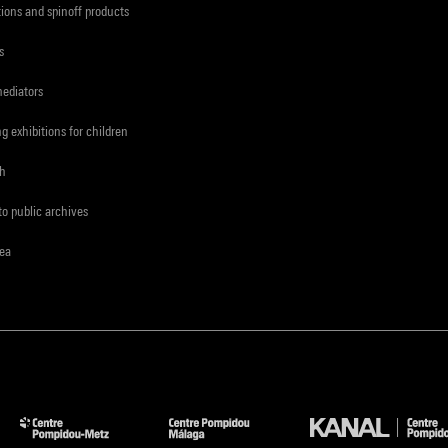
tions and spinoff products
s
mediators
ng exhibitions for children
ch
to public archives
rea