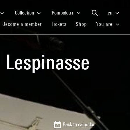
Collection
Pompidou+
en
(current)
(current)
(current)
Become a member
Tickets
Shop
You are
n Lespinasse
Back to calendar