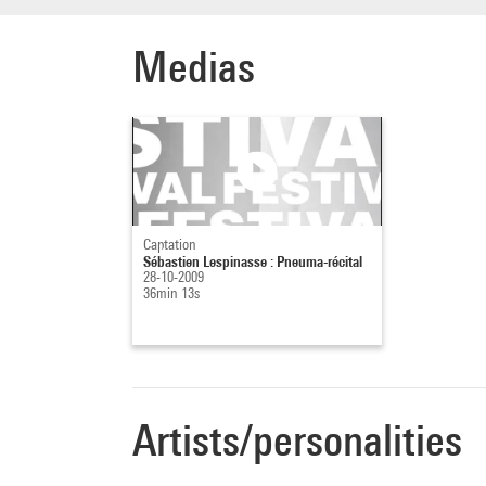
Schwi
sonate
Medias
Captation
Sébastien Lespinasse : Pneuma-récital
28-10-2009
36min 13s
Artists/personalities