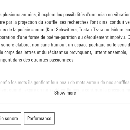
 plusieurs années, il explore les possibilités d'une mise en vibratio
ture par la projection du souffle: ses recherches l'ont ainsi conduit ve
ers de la poésie sonore (Kurt Schwitters, Tristan Tzara ou Isidore Iso
aboration d'une forme de poème-partition au déroulement imprévu. 
l sonore élabore, non sans humour, un espace poétique où le sens 
le corps des lettres et du récitant se provoquent, luttent ensemble,
angent dans des étreintes passionnées.
onfle les mots ils gonflent leur peau de mots autour de nos souffles
lent quand j'expire on ne se dégonfle pas je continue la pression m
Show more
 crissent le long de la peau plastique ils sont gonflés à bloc parfois 
e gonflent parfois les mots nous crèvent parfois les mots éclatent. 
ie sonore
Performance
euma-Récital est une expérimentation du poème dans ses états