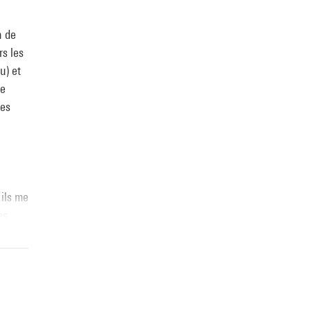
n de
rs les
u) et
Ce
des
 ils me
es
les
»