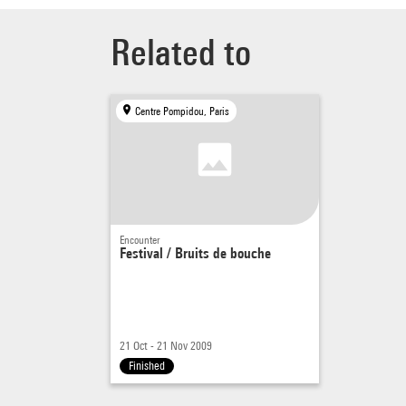
d'ébul
les c
Related to
matéri
comme 
un sig
Centre Pompidou, Paris
notamm
merz 
Marsei
Pneuma
Encounter
partit
Festival / Bruits de bouche
une mi
Ainsi,
21 Oct - 21 Nov 2009
Finished
scène 
Sébast