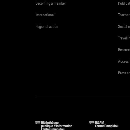
Becoming a member
Publica
International
Teacher
Regional action
Social 
Travelli
Resear
Access 
Press a