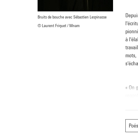
Depuis
Bruits de bouche avec Sébastien Lespinasse
l'écri
© Laurent Friquet / Mnam
pionni
à l'él
travai
mots, 
s'éch
« On g
regonf
doigts
mots m
Poés
Le Pn