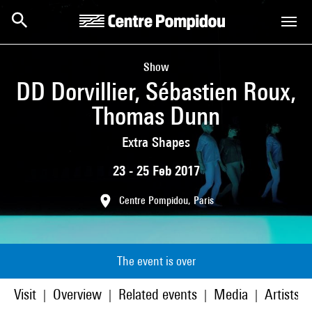
Skip to main content
Centre Pompidou
Show
DD Dorvillier, Sébastien Roux,
Thomas Dunn
Extra Shapes
23 - 25 Feb 2017
Centre Pompidou, Paris
The event is over
Visit
Overview
Related events
Media
Artists/p
|
|
|
|