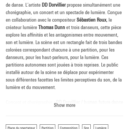
de danse. L’artiste
DD Dorvillier
propose simultanément une
chorégraphie, un concert et un spectacle de lumière. Conçue
en collaboration avec le compositeur
Sébastien Roux
, le
créateur lumière
Thomas Dunn
et trois danseurs, cette pièce
explore les affinités et les antagonismes entre mouvement,
son et lumière. La scène est un rectangle fait de trois bandes
colorées correspondant chacune à une partition, pour les
danseurs, pour les haut-parleurs, pour la lumière. Ces
partitions autonomes sont jouées à trois reprises. Le public
installé autour de la scène se déplace pour expérimenter
sous différentes facettes les limites perceptives du son, de la
lumière et du mouvement.
Concept et chorégraphie :
DD Dorvillier / human future dance
Show more
corps
Composition musicale :
Sébastien Roux
Création lumière :
Thomas Dunn
Place du spectateur
Partition
Composition
Son
Lumière