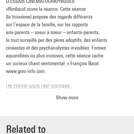
D’ESSAIS CINÉMATOGRAPHIQUES
«Rimbaud ouvre la séance. Cette séance
(la troisième) propose des regards différents
sur l’espace de la famille, sur les rapports
ami-parents – soeur à soeur – enfants-parents,
le tout surveillé par des pères adoptifs, des enfants
cinéastes et des psychanalystes invisibles. Formes
aquarellées ou plus incisives, cette séance cache
un curieux chant sentimental. » François Barat
www.grec-info.com
UN COEUR SOUS UNE SOUTANE
de Patrick Jeudy
Show more
France/1973 / 18’ /16mm/nb/mono
avec Christian Duc / Jean Christophe Lau
Catherine Longuépée / Jean Pellotier /Luce Filiu
Nouvelle d’Arthur Rimbaud : l’extravagante histoire
Related to
d’un jeune séminariste amoureux d’une péronnelle,