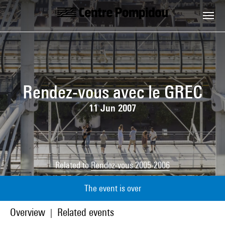
Skip to main content
Centre Pompidou
Rendez-vous avec le GREC
11 Jun 2007
Related to
Rendez-vous 2005-2006
The event is over
Overview
Related events
|