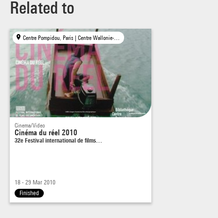
Related to
Qu’est-ce qui pousse un jeune homme de 20 ans à quitter sa
famille et son pays
pour se mesurer aux éléments ?
Centre Pompidou, Paris | Centre Wallonie-Bruxelles, Paris | MK2 Beaubourg, Paris
What drives a 20-year-old man to leave his family and
country to test himself
against the elements?
Dimanche 21, 19h00, C1 vo/fr
Mercredi 24, 13h30, C2 vo/fr+en + débat
Jeudi 25, 13h00, CWB vo/fr
Cinema/Video
Cinéma du réel 2010
32e Festival international de films…
18 - 29 Mar 2010
Finished