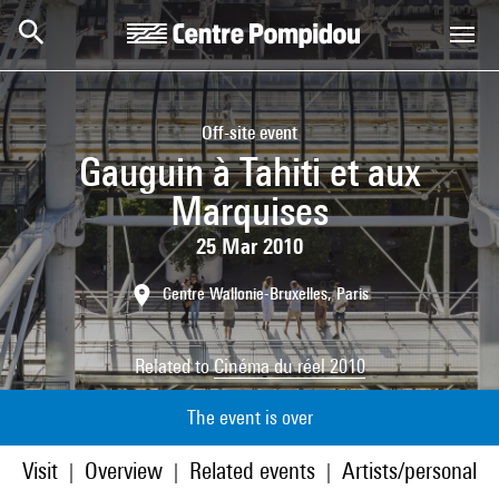
Skip to main content
Centre Pompidou
Off-site event
Gauguin à Tahiti et aux
Marquises
25 Mar 2010
Centre Wallonie-Bruxelles, Paris
Related to
Cinéma du réel 2010
The event is over
Visit
Overview
Related events
Artists/personaliti
|
|
|