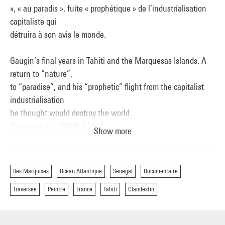
», « au paradis », fuite « prophétique » de l’industrialisation
capitaliste qui
détruira à son avis le monde.
Gaugin’s final years in Tahiti and the Marquesas Islands. A
return to “nature”,
to “paradise”, and his “prophetic” flight from the capitalist
industrialisation
he thought would destroy the world.
Dimanche 21, 19h00, C1 vof
Show more
Mercredi 24, 13h30, C2 vof + débat
Jeudi 25, 13h00, CWB vof
Iles Marquises
Océan Atlantique
Sénégal
Documentaire
Traversée
Peintre
France
Tahiti
Clandestin
Premiers films
Atlantiques.
Mati Diop 16' France, 2009