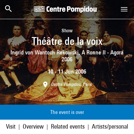
Skip to main content
Centre Pompidou
Show
Théâtre de la voix
Ingrid von Wantoch Rekowski, A Ronne II - Agora
2006
10 - 11 Jun 2006
Centre Pompidou, Paris
The event is over
Visit
Overview
Related events
Artists/personaliti
|
|
|