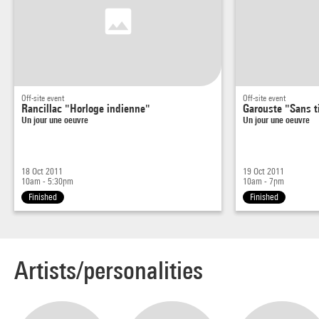
Off-site event
Off-site event
Rancillac "Horloge indienne"
Garouste "Sans t
Un jour une oeuvre
Un jour une oeuvre
18 Oct 2011
19 Oct 2011
10am - 5:30pm
10am - 7pm
Finished
Finished
Artists/personalities