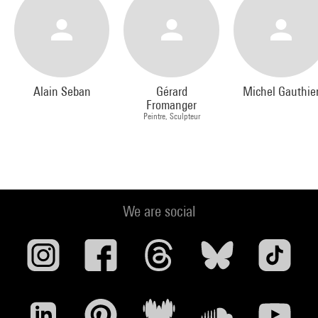
Alain Seban
Gérard
Michel Gauthie
Fromanger
Peintre, Sculpteur
We are social