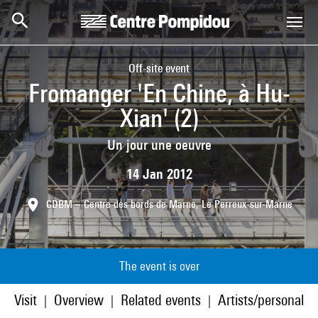
Skip to main content
Centre Pompidou
Off-site event
Fromanger 'En Chine, à Hu-
Xian' (2)
Un jour une oeuvre
14 Jan 2012
CDBM – Centre des bords de Marne, Le Perreux-sur-Marne
The event is over
Visit
Overview
Related events
Artists/personaliti
|
|
|