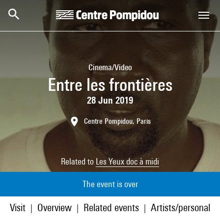
Skip to main content
Centre Pompidou
Cinema/Video
Entre les frontières
28 Jun 2019
Centre Pompidou, Paris
Related to
Les Yeux doc à midi
The event is over
Visit
Overview
Related events
Artists/personaliti
|
|
|