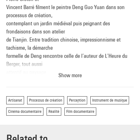
Vincent Barré filment le peintre Deng Guo Yuan dans son
processus de création,
contemplant un jardin médiéval puis peignant des
frondaisons dans son atelier
de Tianjin. Entre tradition chinoise, impressionnisme et
tachisme, la démarche
formelle de Deng rencontre celle de l’auteur de L’Heure du
Berger, tout aussi
attentif au paysage.
Show more
Ricercar
Artisanat
Processus de création
Perception
Instrument de musique
France / 2010 / couleur / 52 min
Cinéma documentaire
Réalité
Film documentaire
Réalisation : Henry Colomer
Avec une sobriété et une liberté qui conservent vivante la
Related to
passion loin de