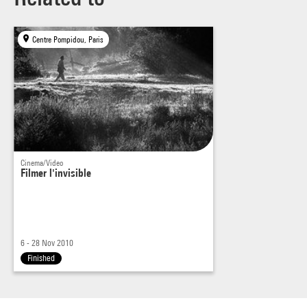
toute érudition, Henry Colomer fait le portrait de chercheurs
de son juste. Il
Centre Pompidou, Paris
filme huit mois durant des facteurs de clavecins et leurs amis
musiciens. Tous
font preuve d’une exceptionnelle qualité d’écoute que le film
rend
techniquement perceptible.
Projection suivie d’une rencontre avec Henry Colomer
Cinema/Video
Filmer l'invisible
6 - 28 Nov 2010
Finished