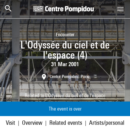
Skip to main content
Centre Pompidou
Encounter
L'Odyssée du ciel et de
l'espace (4)
31 Mar 2001
Centre Pompidou, Paris
Related to
L'Odyssée du ciel et de l'espace
The event is over
Visit
Overview
Related events
Artists/personaliti
|
|
|