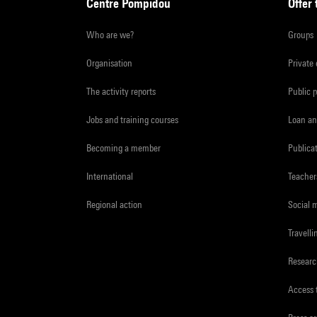
Centre Pompidou
Offer 
Who are we?
Groups
Organisation
Private
The activity reports
Public 
Jobs and training courses
Loan an
Becoming a member
Publica
International
Teacher
Regional action
Social 
Travelli
Resear
Access 