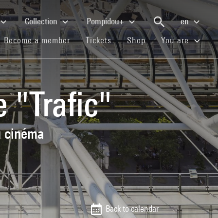
Collection
Pompidou+
en
(current)
(current)
(current)
Become a member
Tickets
Shop
You are
 "Trafic"
u cinéma
Back to calendar