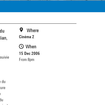
Where
 du
Cinéma 2
ian,
When
15 Dec 2006
suivie
From 8pm
e du
ture
e
 du