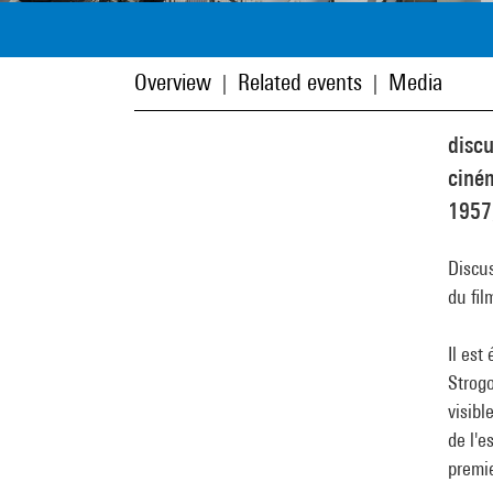
Overview
Related events
Media
|
|
discu
ciné
1957
Discu
du fi
Il est
Strogo
visibl
de l'e
premi