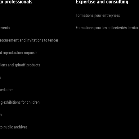
to professionals
Expertise and consulting
Formations pour entreprises
 events
Formations pour les collectivités territor
procurement and invitations to tender
d reproduction requests
tions and spinoff products
s
mediators
ng exhibitions for children
ch
to public archives