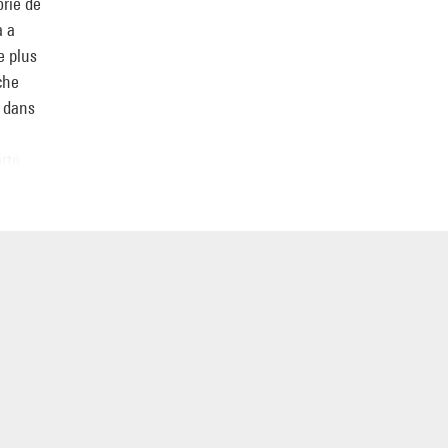
orie de
a a
e plus
che
é dans
orte
» d'un
cette
 rêvée
ont
sch.