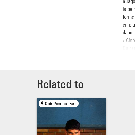
nuage,
la pei
formé 
en plu
dans l
« Cin
Qu'est
toute 
nouvel
fois l
l'acco
Related to
de s'e
Les ré
Centre Pompidou, Paris
invité