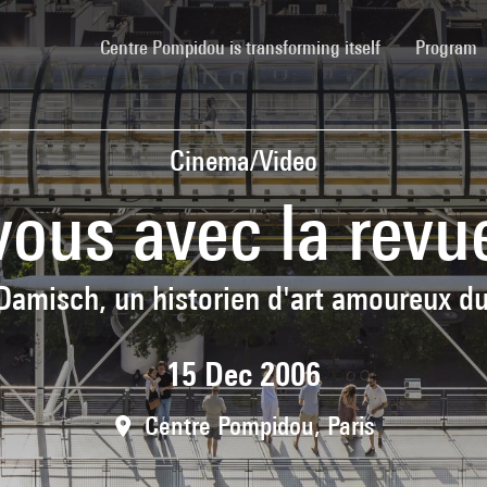
(current)
Centre Pompidou is transforming itself
Program
Cinema/Video
ous avec la revue
Damisch, un historien d'art amoureux d
15 Dec 2006
Centre Pompidou, Paris