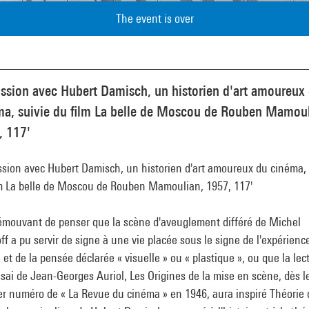
The event is over
ssion avec Hubert Damisch, un historien d'art amoureux
ma, suivie du film La belle de Moscou de Rouben Mamoul
, 117'
ssion avec Hubert Damisch, un historien d'art amoureux du cinéma, 
lm La belle de Moscou de Rouben Mamoulian, 1957, 117'
 émouvant de penser que la scène d'aveuglement différé de Michel
ff a pu servir de signe à une vie placée sous le signe de l'expérienc
e et de la pensée déclarée « visuelle » ou « plastique », ou que la lec
ssai de Jean-Georges Auriol, Les Origines de la mise en scène, dès l
er numéro de « La Revue du cinéma » en 1946, aura inspiré Théorie