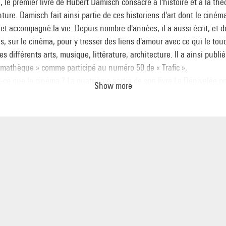
 le premier livre de Hubert Damisch consacré à l'histoire et à la thé
nture. Damisch fait ainsi partie de ces historiens d'art dont le ciném
et accompagné la vie. Depuis nombre d'années, il a aussi écrit, et d
s, sur le cinéma, pour y tresser des liens d'amour avec ce qui le tou
es différents arts, musique, littérature, architecture. Il a ainsi publi
émathèque » comme participé au numéro 50 de « Trafic »,
-ce que le cinéma ? La quatrième partie de son livre La Dénivelée p
Show more
entière sur le cinéma. La publication, dans le numéro 60 de « Trafic 
 essai, Topology Incorporated : Laocoon au cinéma, où il confronte 
a célèbre sculpture, nourrie de la théorie qui depuis trois siècles
mpagne, avec Fenêtre sur cour d'Alfred Hitchcock, a paru l'occasion
ntretenir avec lui.
dacteurs de la revue, Raymond Bellour, Patrice Rollet, Sylvie Pierre, 
 Dominique Païni, dont l'un des livres a été préfacé par Hubert Dami