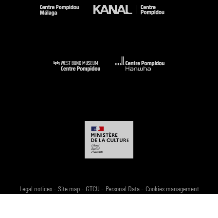
-
-
-
-
Legal notices
Site map
GTCU
Personal Data
Cookies management