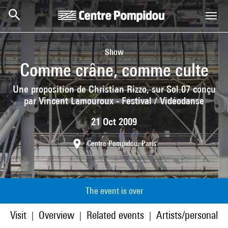
Skip to main content
Centre Pompidou
Show
Comme crâne, comme culte
Une proposition de Christian Rizzo, sur Sol.07 conçu
par Vincent Lamouroux - Festival / Vidéodanse
21 Oct 2009
Centre Pompidou, Paris
The event is over
Visit
Overview
Related events
Artists/personaliti
|
|
|