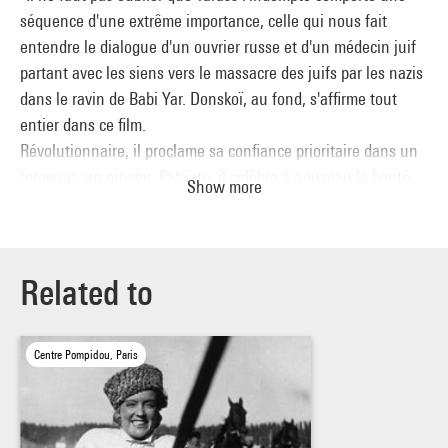
séquence d'une extrême importance, celle qui nous fait
entendre le dialogue d'un ouvrier russe et d'un médecin juif
partant avec les siens vers le massacre des juifs par les nazis
dans le ravin de Babi Yar. Donskoï, au fond, s'affirme tout
entier dans ce film.
Révolutionnaire, il proclame sa confiance prioritaire dans un
forgeron, un ouvrier. Patriote, il célèbre à nouveau la bonté,
Show more
la générosité du peuple russe. Humaniste, il demeure aussi
sensible à ce que les hommes peuvent endurer qu'à leur
force capable de vaincre envers et contre tout." Albert
Cervoni, Mark Donskoï, Paris, 1966
Related to
Dimanche 29 décembre à 18h, mercredi 22 janvier à 20h30,
dimanche 23 février à 18h
Centre Pompidou, Paris