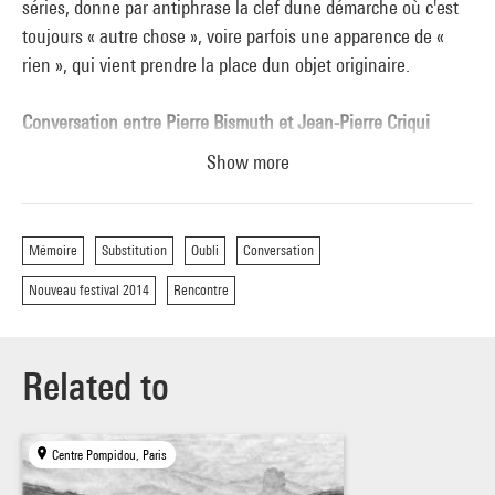
séries, donne par antiphrase la clef dune démarche où c'est
toujours « autre chose », voire parfois une apparence de «
rien », qui vient prendre la place dun objet originaire.
Conversation entre Pierre Bismuth et Jean-Pierre Criqui
Show more
Renseignement :
Christine Bolron,
christine.bolron@centrepompidou.fr
Pour recevoir les annonces de nos soirées :
Mémoire
Substitution
Oubli
Conversation
Christine Bolron,
paroleaucentre@centrepompidou.fr
Nouveau festival 2014
Rencontre
Related to
Centre Pompidou, Paris