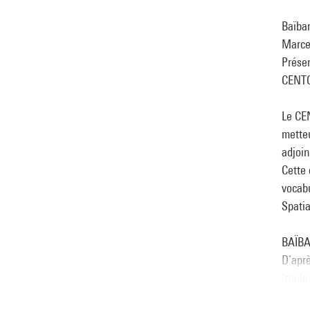
Baïba
Marce
Présen
CENTQ
Le CE
metteu
adjoin
Cette 
vocabu
Spatia
BAÏB
D’apr
(tradu
Adapt