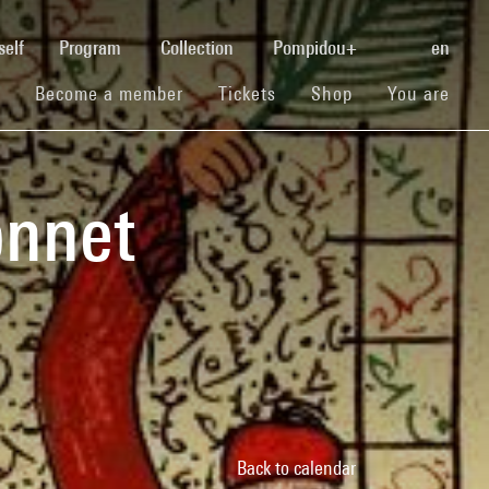
(current)
self
Program
Collection
Pompidou+
en
(current)
(current)
(current)
Become a member
Tickets
Shop
You are
onnet
Back to calendar