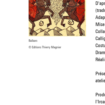
D'ap
(trad
Adapt
Mise
Colla
Calli
Baïbars
Cost
© Editions Thierry Magnier
Dram
Réal
Prés
ateli
Produ
l'Ir