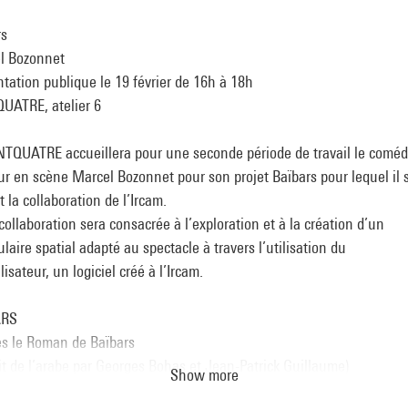
rs
l Bozonnet
tation publique le 19 février de 16h à 18h
UATRE, atelier 6
NTQUATRE accueillera pour une seconde période de travail le coméd
r en scène Marcel Bozonnet pour son projet Baïbars pour lequel il s
t la collaboration de l’Ircam.
collaboration sera consacrée à l’exploration et à la création d’un
laire spatial adapté au spectacle à travers l’utilisation du
lisateur, un logiciel créé à l’Ircam.
ARS
ès le Roman de Baïbars
it de l’arabe par Georges Bohas et Jean-Patrick Guillaume)
Show more
ation pour la scène Cécile Falcon et Marcel Bozonnet