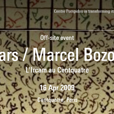
Centre Pompidou is transforming it
Off-site event
ars / Marcel Boz
L'Ircam au Centquatre
16 Apr 2009
Centquatre, Paris