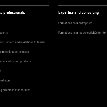
to professionals
Expertise and consulting
Formations pour entreprises
 events
Formations pour les collectivités territor
procurement and invitations to tender
d reproduction requests
tions and spinoff products
s
mediators
ng exhibitions for children
ch