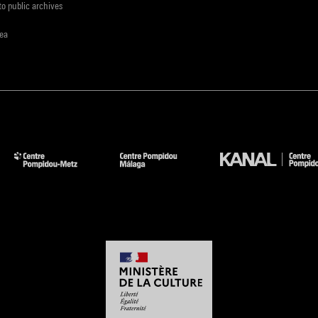
to public archives
rea