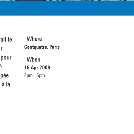
Where
il le
Centquatre, Paris
r
 pour
When
f-
16 Apr 2009
opée
4pm - 6pm
 à la
s