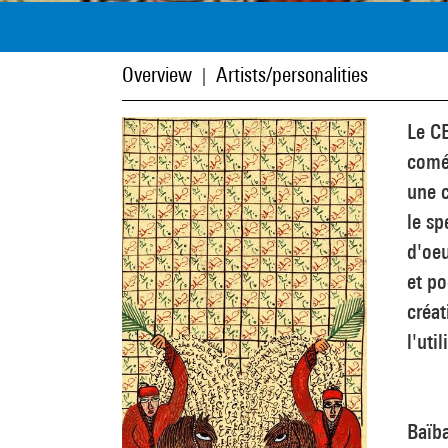
Overview
Artists/personalities
|
Le C
comé
une c
le sp
d'oeu
et po
créat
l'uti
Baïb