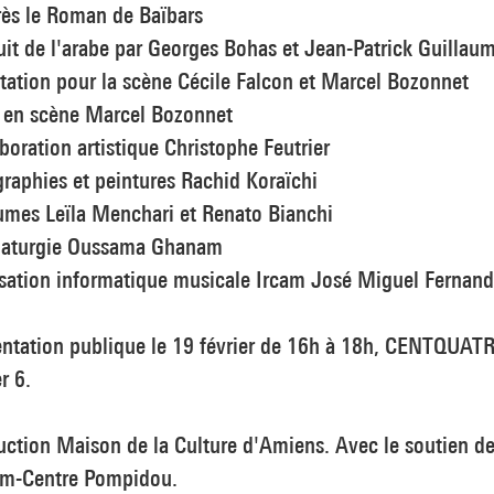
rès le Roman de Baïbars
uit de l'arabe par Georges Bohas et Jean-Patrick Guillau
ation pour la scène Cécile Falcon et Marcel Bozonnet
 en scène Marcel Bozonnet
boration artistique Christophe Feutrier
graphies et peintures Rachid Koraïchi
umes Leïla Menchari et Renato Bianchi
aturgie Oussama Ghanam
isation informatique musicale Ircam José Miguel Fernan
entation publique le 19 février de 16h à 18h, CENTQUATR
er 6.
ction Maison de la Culture d'Amiens. Avec le soutien d
cam-Centre Pompidou.