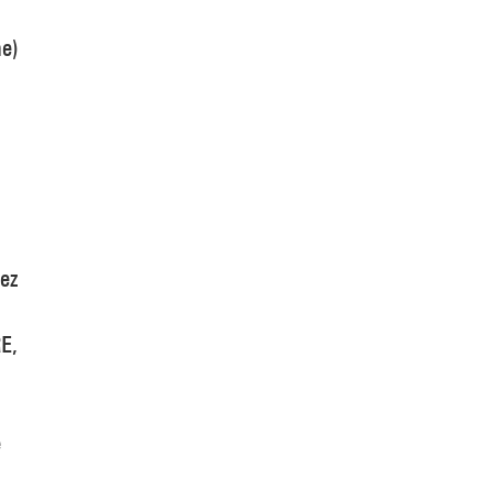
me)
dez
E,
e