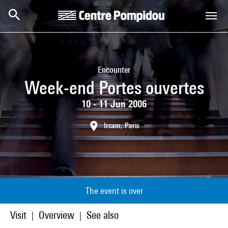
Skip to main content
Centre Pompidou
Encounter
Week-end Portes ouvertes
10 - 11 Jun 2006
Ircam, Paris
The event is over
Visit
Overview
See also
|
|