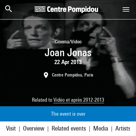
Skip to main content
Centre Pompidou
Cinema/Video
Joan Jonas
22 Apr 2013
Centre Pompidou, Paris
Related to
Vidéo et après 2012-2013
The event is over
Visit
Overview
Related events
Media
Artists/p
|
|
|
|