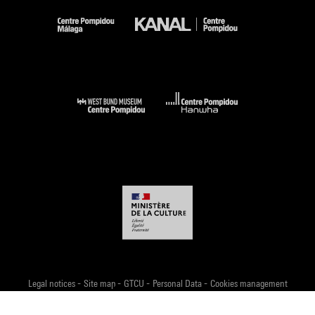
-
-
-
-
Legal notices
Site map
GTCU
Personal Data
Cookies management