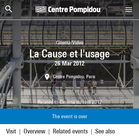
Skip to main content
Centre Pompidou
Cinema/Video
La Cause et l'usage
26 Mar 2012
Centre Pompidou, Paris
Related to
Cinéma du réel 2012
The event is over
Visit
Overview
Related events
See also
|
|
|