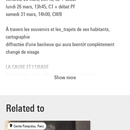
lundi 26 mars, 13h45, C1 + débat PF
samedi 31 mars, 14h00, CWB
À travers les souvenirs et les_trajets de ses habitants,
cartographie
diffractée d'une banlieue qui aura bientôt complètement
changé de visage.
LA CAUSE ET L'USAGE
Dorine Brun, Julien Meunier 52', 2011, France
Show more
vendredi 23 mars, 20h45, C2 + débat
lundi 26 mars, 13h45, C1 + débat PF
samedi 31 mars, 14h00, CWB
Un état de la démocratie au prisme d'une exception :
Related to
milliardaire, le maire
sortant Serge Dassault, déclaré inéligible, repart en
Centre Pompidou, Paris
campagne à