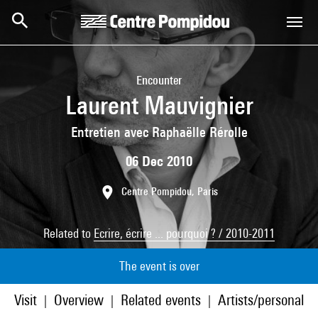
Skip to main content
Centre Pompidou
Encounter
Laurent Mauvignier
Entretien avec Raphaëlle Rérolle
06 Dec 2010
Centre Pompidou, Paris
Related to
Ecrire, écrire ... pourquoi ? / 2010-2011
The event is over
Visit
Overview
Related events
Artists/personaliti
|
|
|