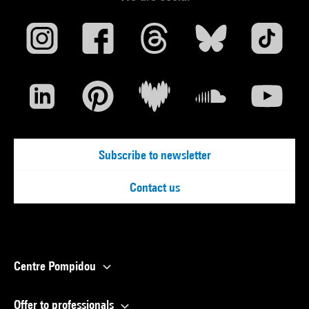
Un portrait original du grand hiver canadien réalisé à partir
d'images photographiques et animées.
The Red Scarf de Nick Cross
Canada, 2005, 6'02
The Red Scarf revisite le conte de fée : une princesse
prisonnière attend que son prince charmant vienne la libérer.
Mais une révolution est en marche...
Subscribe to newsletter
The day Stashi ran out of honey de Sonia Bridge
Canada, 1999, 4'53
Contact us
Un vieil homme, un village, un champ de pommes de terre et
soudain la guerre, la Pologne en 1939. Un collage visuel
réalisé à partir du « found footage » et du papier découpé.
Centre Pompidou
Mr Reapers' Really Bad Morning de Kevin D. A. Kurytnik et
Carol Beecher
Offer to professionals