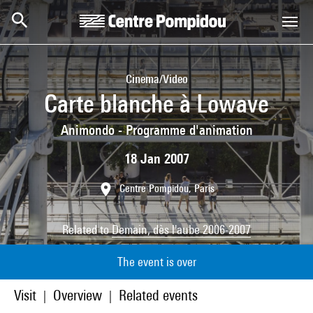
Skip to main content
Centre Pompidou
Cinema/Video
Carte blanche à Lowave
Animondo - Programme d'animation
18 Jan 2007
Centre Pompidou, Paris
Related to
Demain, dès l'aube 2006-2007
The event is over
Visit
Overview
Related events
|
|