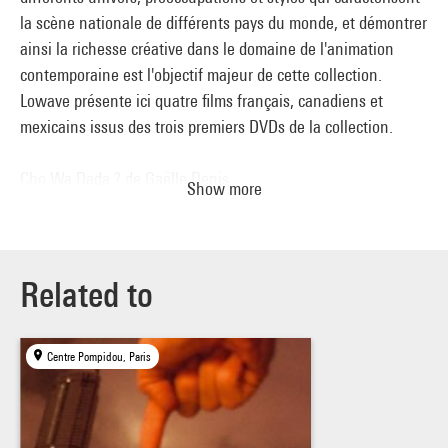
la scène nationale de différents pays du monde, et démontrer
ainsi la richesse créative dans le domaine de l'animation
contemporaine est l'objectif majeur de cette collection.
Lowave présente ici quatre films français, canadiens et
mexicains issus des trois premiers DVDs de la collection.
Cho Wa Dada ? de Gaëlle Denis
Show more
France, 2000, 4'37
Les riches « mamabenz » d'une ville africaine commencent
une compétition de coiffure. À celle qui aura la plus grande
et la plus belle... Peu à peu la mode se répand, si bien que les
Related to
ouvrières l'adoptent et adaptent leur coiffure à leur métier.
On voit alors apparaître de nouvelles coiffures mécaniques...
Centre Pompidou, Paris
De là à là d'Élodie Bouedec
France, 2001, 5'35
À travers la métaphore du train comme le temps qui passe,