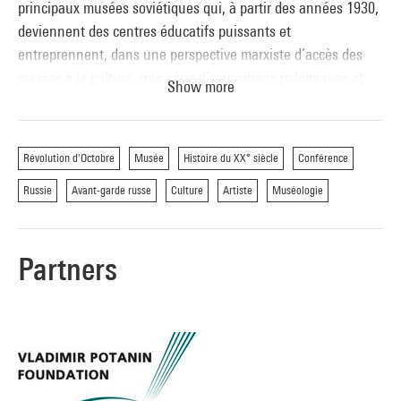
principaux musées soviétiques qui, à partir des années 1930,
deviennent des centres éducatifs puissants et
entreprennent, dans une perspective marxiste d’accès des
masses à la culture, une série d’expositions polémiques et
Show more
innovatrices dont l’héritage reste à explorer.
Programme réalisé dans le cadre du projet de recherche «
Révolution d'Octobre
Musée
Histoire du XX° siècle
Conférence
Russie XXe siècle », avec le soutien de la
Vladimir Potanin
Russie
Avant-garde russe
Culture
Artiste
Muséologie
Foundation
.
Partners