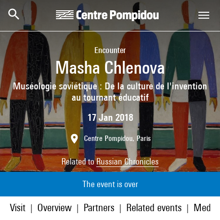
Skip to main content
Centre Pompidou
Encounter
Masha Chlenova
Muséologie soviétique : De la culture de l'invention
au tournant éducatif
17 Jan 2018
Centre Pompidou, Paris
Related to
Russian Chronicles
The event is over
Visit
Overview
Partners
Related events
Media
|
|
|
|