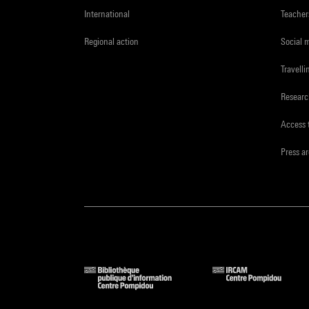
International
Teacher
Regional action
Social 
Travelli
Resear
Access 
Press a