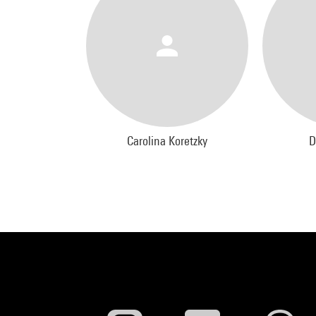
pornog
pourro
Carolina Koretzky
D