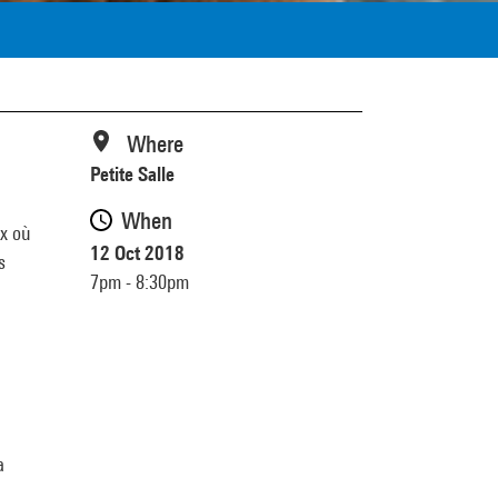
Where
Petite Salle
When
ux où
12 Oct 2018
s
7pm - 8:30pm
a