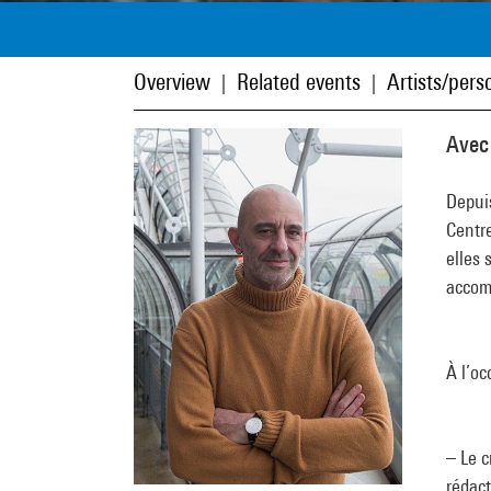
Overview
Related events
Artists/perso
|
|
Avec
Depui
Centr
elles 
accom
À l’oc
– Le 
rédact