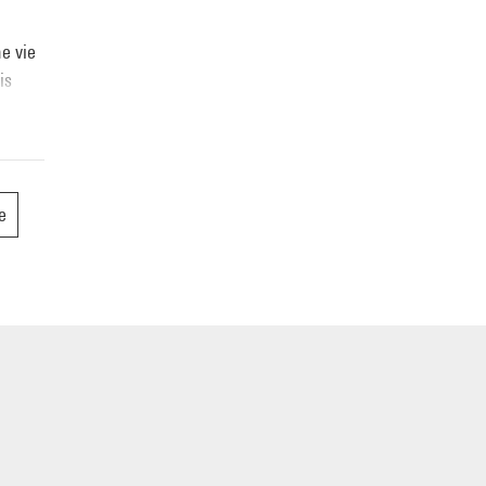
ne vie
is
, se
sous
e
 la
e
ps
ers
era