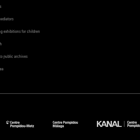
s
mediators
ng exhibitions for children
ch
to public archives
rea