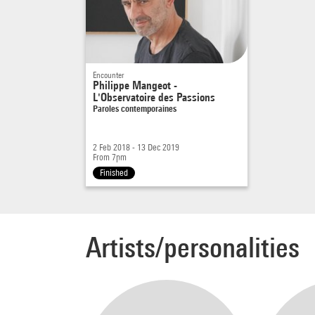
notamm
désir 
Encounter
– La 
Philippe Mangeot -
L'Observatoire des Passions
Paris 
Paroles contemporaines
de ses
pulsio
2 Feb 2018 - 13 Dec 2019
la not
From 7pm
Finished
trois 
comme
Enfin,
Artists/personalities
passio
Au cou