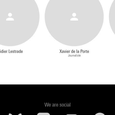
raphiques susceptibles de heurter la sensibilité de certains publics
nt être projetées
idier Lestrade
Xavier de la Porte
Journaliste
We are social