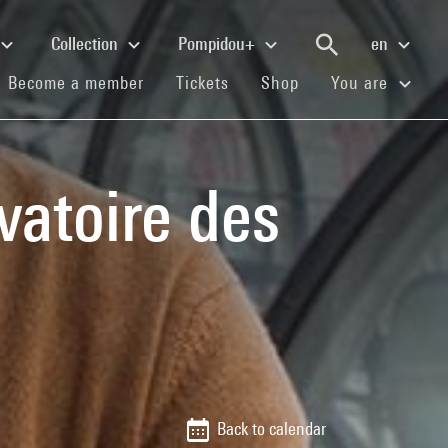
Collection
Pompidou+
en
(current)
(current)
(current)
Become a member
Tickets
Shop
You are
vatoire des
Back to calendar