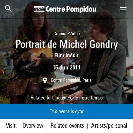
Skip to main content
Centre Pompidou
Cinema/Video
Portrait de Michel Gondry
Film inédit
15 Jun 2011
Centre Pompidou, Paris
Related to
Cinéastes, de notre temps
The event is over
Visit
Overview
Related events
Artists/personaliti
|
|
|