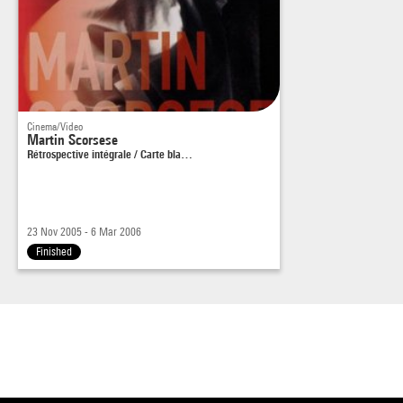
Scorsese, entretiens avec M. H. W., Éditions du Centre
Pompidou/Cahiers du cinéma, 2005
Samedi 26 novembre à 17h30, samedi 17 décembre à 20h,
dimanche 1er janvier à 17h30.
Cinema/Video
Martin Scorsese
Rétrospective intégrale / Carte bla…
23 Nov 2005 - 6 Mar 2006
Finished