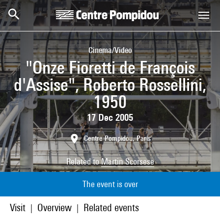
Skip to main content
Centre Pompidou
Cinema/Video
"Onze Fioretti de François
d'Assise", Roberto Rossellini,
1950
17 Dec 2005
Centre Pompidou, Paris
Related to
Martin Scorsese
The event is over
Visit
Overview
Related events
|
|