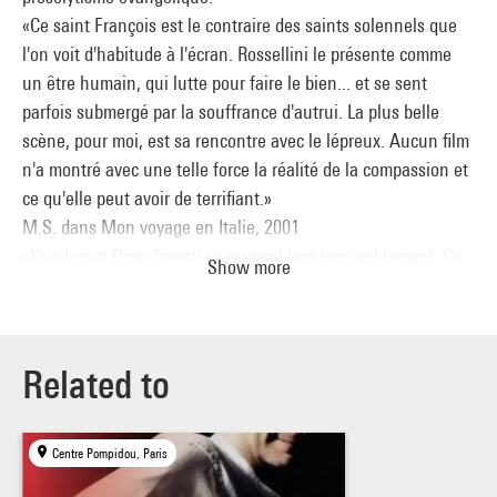
«Ce saint François est le contraire des saints solennels que
l'on voit d'habitude à l'écran. Rossellini le présente comme
un être humain, qui lutte pour faire le bien... et se sent
parfois submergé par la souffrance d'autrui. La plus belle
scène, pour moi, est sa rencontre avec le lépreux. Aucun film
n'a montré avec une telle force la réalité de la compassion et
ce qu'elle peut avoir de terrifiant.»
M.S. dans Mon voyage en Italie, 2001
«Kundun et Onze fioretti se ressemblent incroyablement. Ce
Show more
n'est pas un hasard. L'instinct de Marty était d'utiliser de
vrais Tibétains. Rossellini lui a montré la voie. Ils ont aussi en
commun une certaine façon de traiter la violence: brève,
brutale, inattendue. Rossellini se garde bien de tout
Related to
expliquer ; il n'a pas peur des ellipses. Marty m'a dit que ce
film l'avait considérablement influencé. Il y pensait
Centre Pompidou, Paris
constamment pendant le tournage.»
Thelma Schoonmaker, monteuse du cinéaste, dans Martin