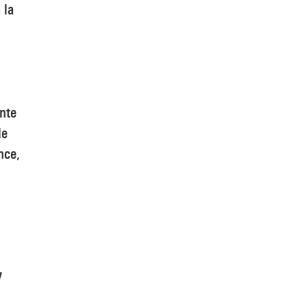
 la
nte
de
nce,
7