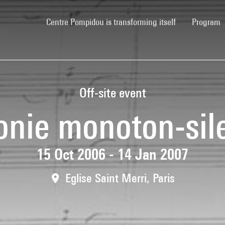
(current)
Centre Pompidou is transforming itself
Program
Off-site event
nie monoton-sil
15 Oct 2006 - 14 Jan 2007
Eglise Saint Merri, Paris