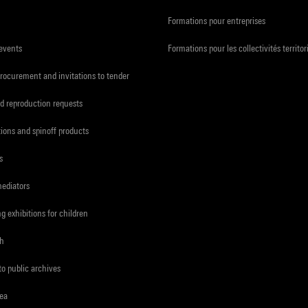
Formations pour entreprises
 events
Formations pour les collectivités territor
procurement and invitations to tender
d reproduction requests
tions and spinoff products
s
mediators
ng exhibitions for children
ch
to public archives
rea