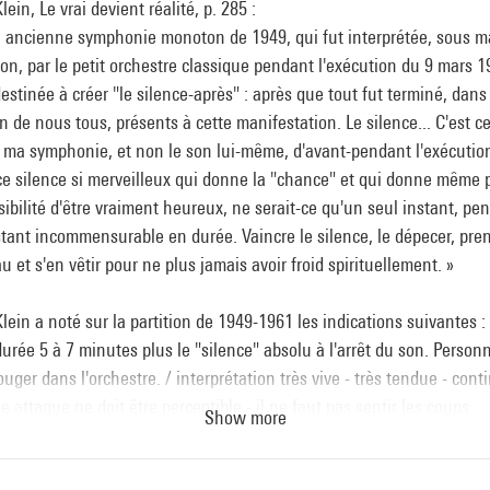
lein, Le vrai devient réalité, p. 285 :
 ancienne symphonie monoton de 1949, qui fut interprétée, sous m
ion, par le petit orchestre classique pendant l'exécution du 9 mars 1
destinée à créer "le silence-après" : après que tout fut terminé, dans
 de nous tous, présents à cette manifestation. Le silence... C'est ce
ma symphonie, et non le son lui-même, d'avant-pendant l'exécutio
ce silence si merveilleux qui donne la "chance" et qui donne même p
sibilité d'être vraiment heureux, ne serait-ce qu'un seul instant, pe
tant incommensurable en durée. Vaincre le silence, le dépecer, pre
u et s'en vêtir pour ne plus jamais avoir froid spirituellement. »
lein a noté sur la partition de 1949-1961 les indications suivantes :
] durée 5 à 7 minutes plus le "silence" absolu à l'arrêt du son. Person
ouger dans l'orchestre. / interprétation très vive - très tendue - cont
 attaque ne doit être perceptible - il ne faut pas sentir les coups
Show more
ets / Diviser le choeur en deux groupes qui alternativement s'encha
rchestre - 20 chanteurs, 10 violons, 10 violoncelles, 3 contrebasses,