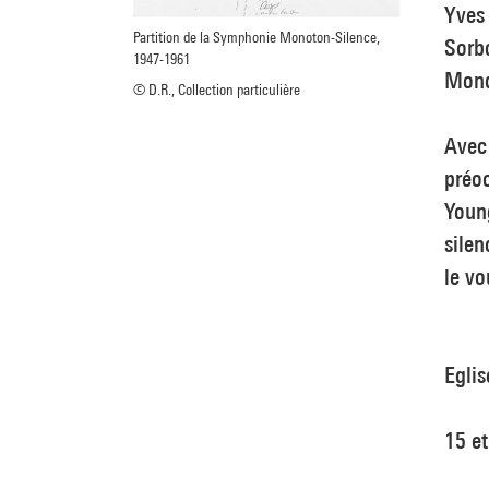
Yves 
Partition de la Symphonie Monoton-Silence,
Sorb
1947-1961
Mond
© D.R., Collection particulière
Avec 
préo
Young
silen
le vo
Eglis
15 e