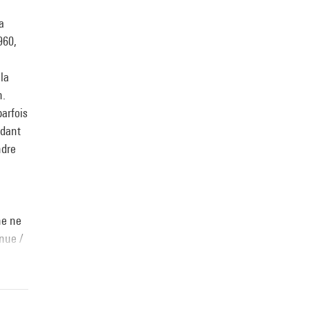
a
960,
la
n.
arfois
ndant
ndre
ne ne
inue /
înent.
 3