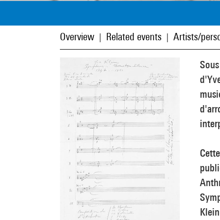
Overview
Related events
Artists/perso
|
|
Sous 
d'Yve
music
d'arr
inte
Cett
publi
Anthr
Symp
Klein