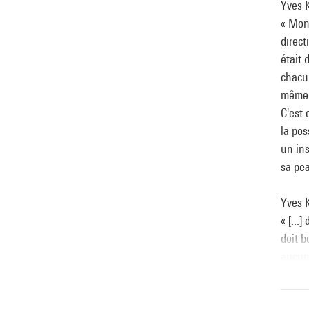
Yves K
« Mon
direct
était 
chacun
même 
C'est 
la pos
un ins
sa pea
Yves K
« [...
doit b
aucune
d'arch
Pour o