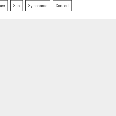
, 3 hautbois, 3 cors »
nce
Son
Symphonie
Concert