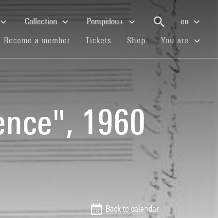
Collection
Pompidou+
en
(current)
(current)
(current)
Become a member
Tickets
Shop
You are
ence", 1960
Back to calendar