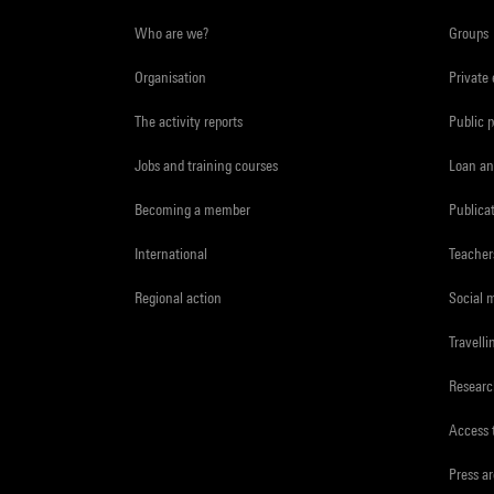
Who are we?
Groups
Organisation
Private
The activity reports
Public 
Jobs and training courses
Loan an
Becoming a member
Publica
International
Teacher
Regional action
Social 
Travelli
Resear
Access 
Press a