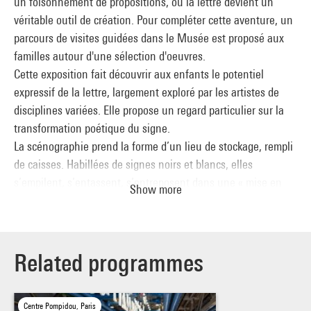
un foisonnement de propositions, où la lettre devient un
véritable outil de création. Pour compléter cette aventure, un
parcours de visites guidées dans le Musée est proposé aux
familles autour d'une sélection d'oeuvres.
Cette exposition fait découvrir aux enfants le potentiel
expressif de la lettre, largement exploré par les artistes de
disciplines variées. Elle propose un regard particulier sur la
transformation poétique du signe.
La scénographie prend la forme d’un lieu de stockage, rempli
de caisses. Habillées de signes noirs et blancs, elles
s’empilent, s’entassent, s’entreposent dans une « mise en
Show more
lettres » proposée par les graphistes Malte Martin et
Costanza Matteucci.
Les lettres, lasses d’être enfermées, s’échappent et
envahissent l’espace d’exposition.
Related programmes
Douées d’autonomie, elles se déploient et évoluent dans un
espace de liberté.
Centre Pompidou, Paris
Emancipées elles se prêtent à différentes transformations,