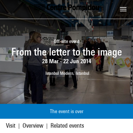
Skip to main content
Centre Pompidou
Off-site event
From the letter to the image
28 Mar - 22 Jun 2014
Istanbul Modern, Istanbul
The event is over
Visit
Overview
Related events
|
|