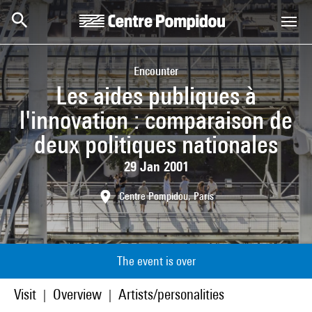
Skip to main content
Centre Pompidou
Encounter
Les aides publiques à
l'innovation : comparaison de
deux politiques nationales
29 Jan 2001
Centre Pompidou, Paris
The event is over
Visit
Overview
Artists/personalities
|
|