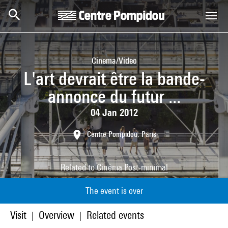
Skip to main content
Centre Pompidou
Cinema/Video
L'art devrait être la bande-
annonce du futur ...
04 Jan 2012
Centre Pompidou, Paris
Related to
Cinéma Post-minimal
The event is over
Visit
Overview
Related events
|
|