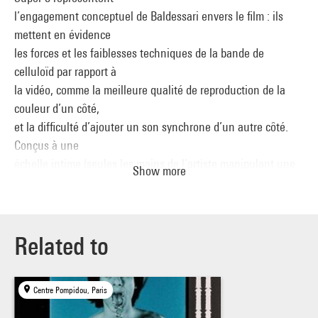
l’engagement conceptuel de Baldessari envers le film : ils
mettent en évidence
les forces et les faiblesses techniques de la bande de
celluloïd par rapport à
la vidéo, comme la meilleure qualité de reproduction de la
couleur d’un côté,
et la difficulté d’ajouter un son synchrone d’un autre côté.
Conçus à une
échelle intime (seules les mains de l’artiste manipulant une
Show more
série d’objets
sont visibles), les Super 8 de Baldessari remplacent le texte et
la parole par
un astucieux langage visuel, qui lui permet de décrire, sans
Related to
un mot, les
changements physiques de son environnement : une lumière
Centre Pompidou, Paris
brillante clignote sur
une surface réfléchissante, un liquide rouge monte dans un