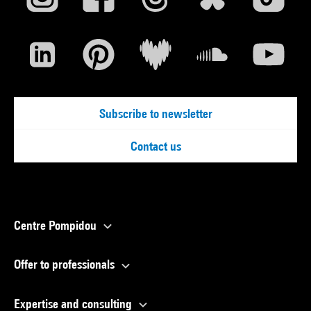
l’importance qu’il accorde à la qualité de la production. »
John Miller
Standard Gauge, de Morgan Fisher, 1984, 35’
« Une longue bande de 16mm, plusieurs courtes bandes de
35, du found footage,
tout cela non pas animé par la projection, mais présenté
Subscribe to newsletter
comme une succession
Contact us
d’objets ; en partie une autobiographie, en partie l’histoire
d’un artefact
technologique et l’institution de ce qui est la base, l’industrie
cinématographique. » Morgan Fisher
Centre Pompidou
Offer to professionals
Expertise and consulting