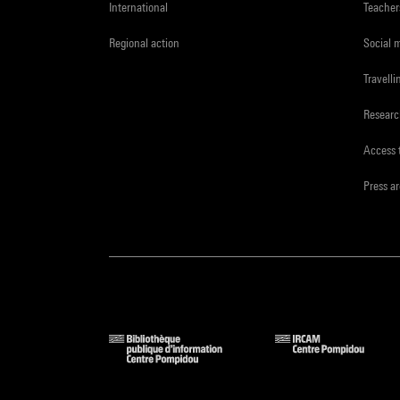
International
Teacher
« Le c
Regional action
Social 
bilan 
Travelli
autre 
sur An
Resear
législ
Access 
Press a