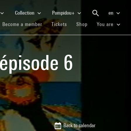
Collection
Pompidou+
en
(current)
(current)
(current)
Become a member
Tickets
Shop
You are
 épisode 6
Back to calendar