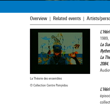
Overview
Related events
Artists/perso
|
|
L’Héri
1989, 
La Su
Rythm
La Th
2084
,
Audio
La Théorie des ensembles
© Collection Centre Pompidou
L’Héri
épisod
collec