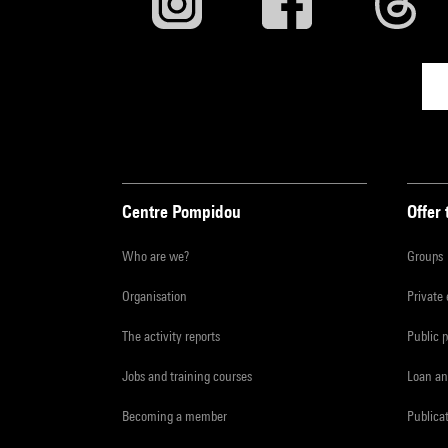
La Th
colle
«
La T
l’Arc
amène
succes
Centre Pompidou
Offer 
musiqu
Who are we?
Groups
rejoig
joie d
Organisation
Private
Paul-
The activity reports
Public 
Jobs and training courses
Loan an
2084
,
10’, c
Becoming a member
Publica
collec