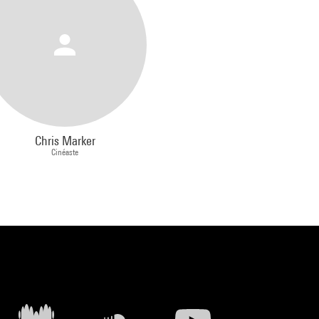
, ont
les
r
ne
ar ces
rtant
Chris Marker
it le
Cinéaste
.
tré