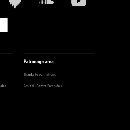
e
ous
ent
Patronage area
e se
Thanks to our patrons
ant la
iales
Amis du Centre Pompidou
 1984,