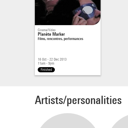
de voi
dans
L
portée
progr
Cinema/Video
sur un
Planète Marker
Films, rencontres, performances
conver
des a
font q
16 Oct - 22 Dec 2013
manièr
11am - 9pm
Finished
catégo
Berna
frança
Artists/personalities
La Su
voix :