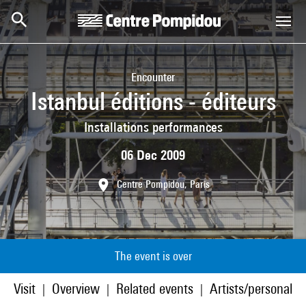
Skip to main content
Centre Pompidou
Encounter
Istanbul éditions - éditeurs
Installations performances
06 Dec 2009
Centre Pompidou, Paris
The event is over
Visit
Overview
Related events
Artists/personaliti
|
|
|