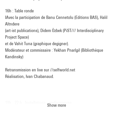
16h : Table ronde
IAvec la participation de Banu Cennetolu (Editions BAS), Halil
Altndere
(art-ist publications), Didem Özbek (PiST/// Interdisciplinary
Project Space)
et de Vahit Tuna (graphique degigner).
Modérateur et commissaire : Yekhan Pnarlgil (Bibliothèque
Kandinsky)
Retransmission en live sur //selfworld.net
Réalisation, Ivan Chabanaud.
19h - 22 h : Installations - performances
Show more
VMR : Vladimir Maïakovski Remix, vidéo projection d'après un