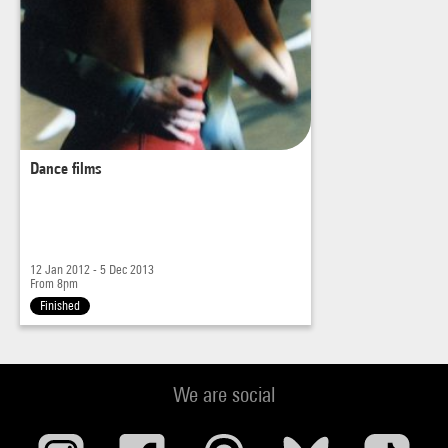
Dance films
12 Jan 2012 - 5 Dec 2013
From 8pm
Finished
We are social