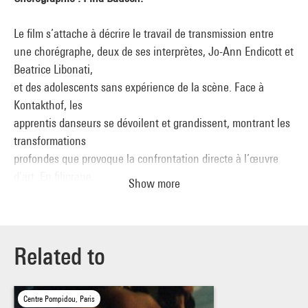
Le film s’attache à décrire le travail de transmission entre
une chorégraphe, deux de ses interprètes, Jo-Ann Endicott et
Beatrice Libonati,
et des adolescents sans expérience de la scène. Face à
Kontakthof, les
apprentis danseurs se dévoilent et grandissent, montrant les
transformations
profondes que provoque la confrontation directe à l’œuvre
d’art. En filigrane,
Show more
se dessine un portrait de la grande dame dont le regard
bienveillant et amusé
accompagne ces premiers pas sur scène.
Related to
Centre Pompidou, Paris