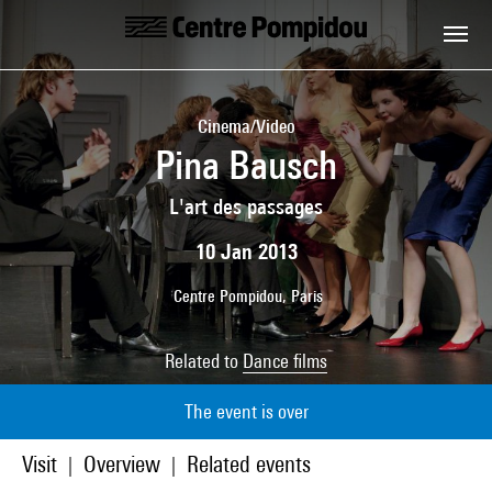
Skip to main content
Centre Pompidou
Cinema/Video
Pina Bausch
L'art des passages
10 Jan 2013
Centre Pompidou, Paris
Related to
Dance films
The event is over
Visit
Overview
Related events
|
|