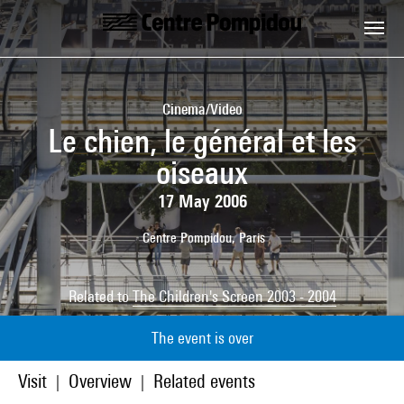
Skip to main content
Centre Pompidou
Cinema/Video
Le chien, le général et les
oiseaux
17 May 2006
Centre Pompidou, Paris
Related to
The Children's Screen 2003 - 2004
The event is over
Visit
Overview
Related events
|
|