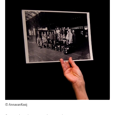
© AnnavanKooij