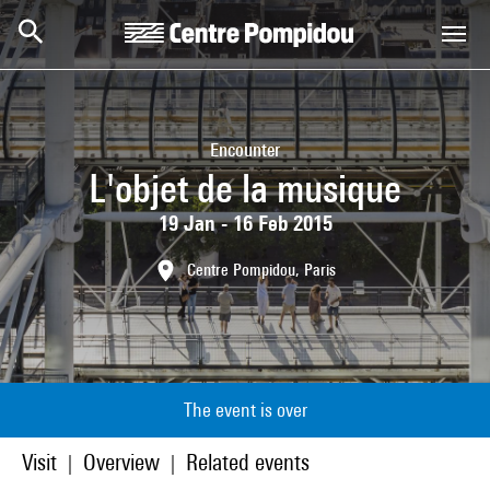
Skip to main content
Centre Pompidou
Encounter
L'objet de la musique
19 Jan - 16 Feb 2015
Centre Pompidou, Paris
The event is over
Visit
Overview
Related events
|
|