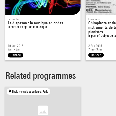
Encounter
Encounter
Le diapason : la musique en ondes
Chiroplaste et da
Is part of
L'objet de la musique
instruments de t
pianistes
Is part of
L'objet de l
19 Jan 2015
2 Feb 2015
7pm - 9pm
7pm - 9pm
Finished
Finished
Related programmes
Ecole normale supérieure, Paris