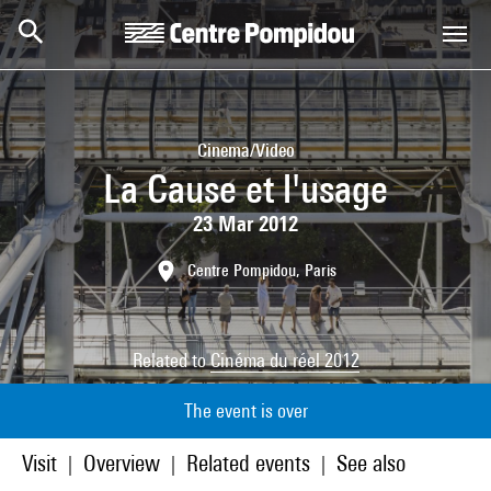
Skip to main content
Centre Pompidou
Cinema/Video
La Cause et l'usage
23 Mar 2012
Centre Pompidou, Paris
Related to
Cinéma du réel 2012
The event is over
Visit
Overview
Related events
See also
|
|
|