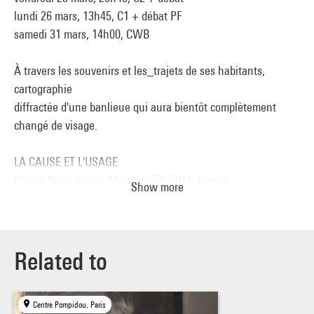
lundi 26 mars, 13h45, C1 + débat PF
samedi 31 mars, 14h00, CWB
À travers les souvenirs et les_trajets de ses habitants,
cartographie
diffractée d'une banlieue qui aura bientôt complètement
changé de visage.
LA CAUSE ET L'USAGE
Dorine Brun, Julien Meunier 52', 2011, France
Show more
vendredi 23 mars, 20h45, C2 + débat
lundi 26 mars, 13h45, C1 + débat PF
samedi 31 mars, 14h00, CWB
Un état de la démocratie au prisme d'une exception :
Related to
milliardaire, le maire
sortant Serge Dassault, déclaré inéligible, repart en
Centre Pompidou, Paris
campagne à