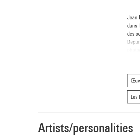
Jean F
dans l
des oe
Depuis
photog
nombre
Œuv
Les 
Artists/personalities