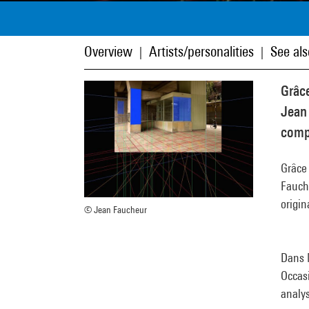
Overview
Artists/personalities
See als
|
|
Grâce
Jean 
compo
Grâce 
Fauche
origin
© Jean Faucheur
Dans 
Occas
analy