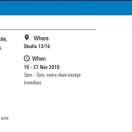
Where
tée,
Studio 13/16
s
When
10 - 27 Nov 2010
3pm - 7pm,
every days except
tuesdays
t une