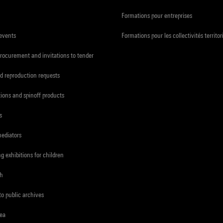
Formations pour entreprises
 events
Formations pour les collectivités territor
procurement and invitations to tender
d reproduction requests
tions and spinoff products
s
mediators
ng exhibitions for children
ch
to public archives
rea