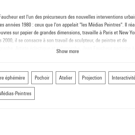
aucheur est l'un des précurseurs des nouvelles interventions urba
es années 1980 : ceux que l'on appelait "les Médias Peintres". Il réa
uvres sur papier de grandes dimensions, travaille à Paris et New Yo
 2000, il se consacre à son travail de sculpteur, de peintre et de
raphe. Artiste éclectique et polymorphe, Jean Faucheur participe à
Show more
uses expériences collectives artistiques.
re éphémère
Pochoir
Atelier
Projection
Interactivit
Médias-Peintres