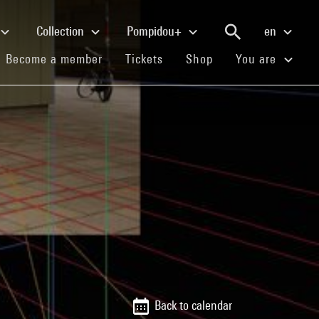
Collection
Pompidou+
en
(current)
(current)
(current)
Become a member
Tickets
Shop
You are
Back to calendar