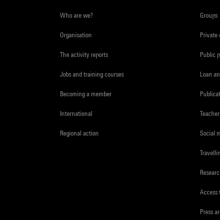
Who are we?
Groups
Organisation
Private
The activity reports
Public 
Jobs and training courses
Loan an
Becoming a member
Publica
International
Teacher
Regional action
Social 
Travelli
Resear
Access 
Press a