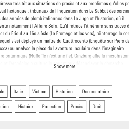
ntéresse très tôt aux situations de procès et aux problèmes qu'elles p
vail historique : tribunaux de l'Inquisition dans Le Sabbat des sorciè
 des années de plomb italiennes dans Le Juge et l'historien, où il
te notamment l'Affaire Sofri. Qu'il retrace l'itinéraire sans traces 
r du Frioul au 16e siècle (Le Fromage et les vers), réinterroge le co
equel s'est déployé un maître du Quattrocento (Enquête sur Piero de
sca) ou analyse la place de l'aventure insulaire dans l'imaginaire
aire britannique (Nulle île n'est une île), Ginzburg allie la microhistoi
ue et l'archéologie culturelle pour mieux désenclaver la démarche
Show more
ique - montrer qu'elle oscille sans cesse entre fiction et idéologie, s
 se confondre avec elles.
le
Italie
Victime
Historien
Documentaire
férence de Carlo Ginzburg sera suivie de la projection du film de Je
etien
Histoire
Projection
Procès
Droit
Comolli, L'Affaire Sofri (France, 2001, 65'), d'après l'ouvrage Le Juge
orien Considérations en marge du procès Sofri (Verdier, 1997) et d'un
tre entre l'historien et le réalisateur.