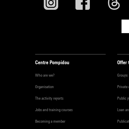
Centre Pompidou
Offer 
Who are we?
Groups
Organisation
Private
The activity reports
Public 
Jobs and training courses
Loan an
Becoming a member
Publica