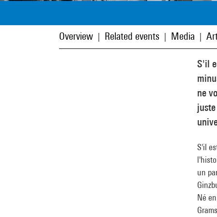
Overview
Related events
Media
Art
|
|
|
S'il 
minus
ne vo
juste
unive
S'il e
l'hist
un pan
Ginzbu
Né en 
Gramsc