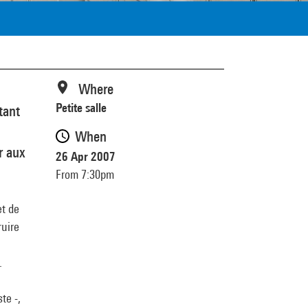
Where
Petite salle
tant
When
r aux
26 Apr 2007
From 7:30pm
et de
ruire
.
te -,