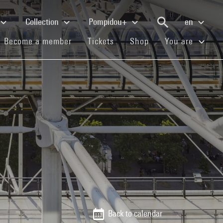
Collection
Pompidou+
en
(current)
(current)
(current)
Become a member
Tickets
Shop
You are
Back to calendar