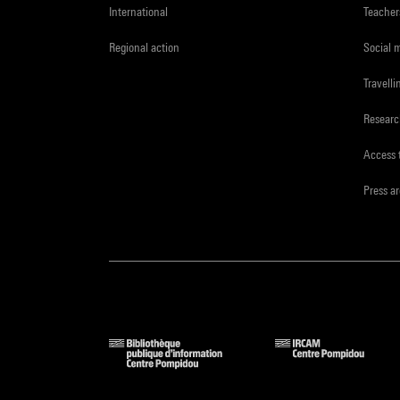
International
Teacher
Regional action
Social 
Travelli
Resear
Access 
Press a