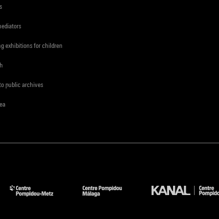
s
mediators
ng exhibitions for children
ch
to public archives
rea