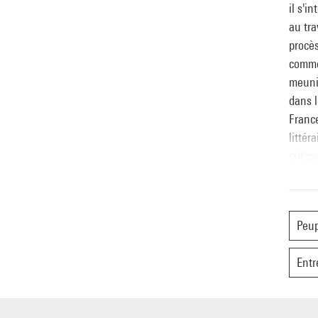
il s'i
au tra
procès
commen
meunie
dans l
France
littér
critiq
histor
jamais
Peup
La con
Entr
Louis 
l'hist
rencon