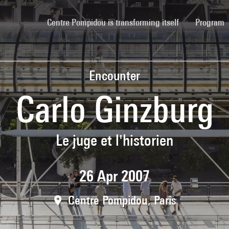
(current)
Centre Pompidou is transforming itself
Program
Encounter
Carlo Ginzburg
Le juge et l'historien
26 Apr 2007
Centre Pompidou, Paris