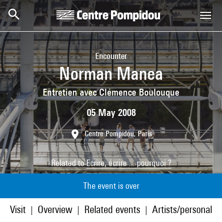
Skip to main content
Centre Pompidou
Encounter
Norman Manea
Entretien avec Clémence Boulouque
05 May 2008
Centre Pompidou, Paris
Related to
Ecrire, écrire ... pourquoi ?
The event is over
Visit
Overview
Related events
Artists/personaliti
|
|
|