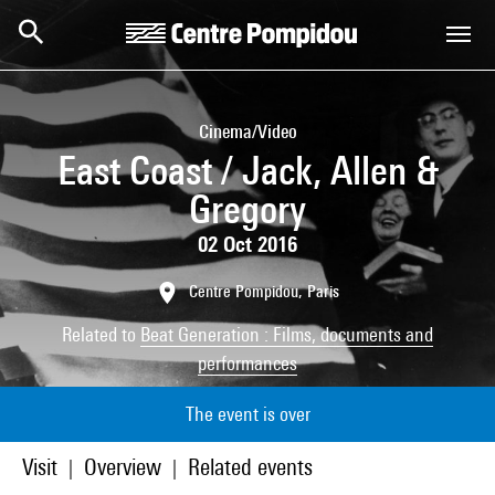
Skip to main content
Centre Pompidou
Cinema/Video
East Coast / Jack, Allen &
Gregory
02 Oct 2016
Centre Pompidou, Paris
Related to
Beat Generation : Films, documents and
performances
The event is over
Visit
Overview
Related events
|
|