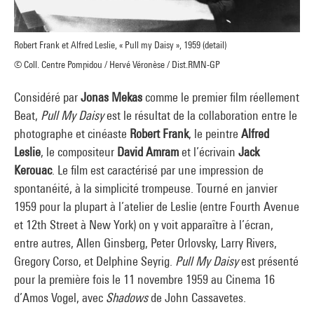
Robert Frank et Alfred Leslie, « Pull my Daisy », 1959 (detail)
© Coll. Centre Pompidou / Hervé Véronèse / Dist.RMN-GP
Considéré par
Jonas Mekas
comme le premier film réellement
Beat,
Pull My Daisy
est le résultat de la collaboration entre le
photographe et cinéaste
Robert Frank
, le peintre
Alfred
Leslie
, le compositeur
David Amram
et l’écrivain
Jack
Kerouac
. Le film est caractérisé par une impression de
spontanéité, à la simplicité trompeuse. Tourné en janvier
1959 pour la plupart à l’atelier de Leslie (entre Fourth Avenue
et 12th Street à New York) on y voit apparaître à l’écran,
entre autres, Allen Ginsberg, Peter Orlovsky, Larry Rivers,
Gregory Corso, et Delphine Seyrig.
Pull My Daisy
est présenté
pour la première fois le 11 novembre 1959 au Cinema 16
d’Amos Vogel, avec
Shadows
de John Cassavetes.