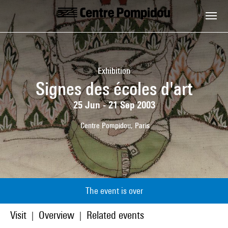
Skip to main content
Centre Pompidou
Exhibition
Signes des écoles d'art
25 Jun - 21 Sep 2003
Centre Pompidou, Paris
The event is over
Visit
Overview
Related events
|
|