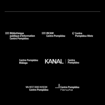
parfois de nature très diverse (du croquis à la saisie d'écran),
sont imprimés afin de souligner leur caractère reproductible,
même s'ils demeurent des réalisations uniques. Chaque
étudiant bénéficie d'une "séquence" murale d'une douzaine
de mètres, dont il décide de la composition. Les créations
numériques sont présentées sur grand écran ou sur écran
d'ordinateur.