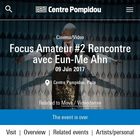
Skip to main content
Centre Pompidou
Cinema/Video
Focus Amateur #2 Rencontre
avec Eun-Me Ahn
09 Jun 2017
Centre Pompidou, Paris
Related to
Move / Vidéodanse
The event is over
Visit
Overview
Related events
Artists/personaliti
|
|
|