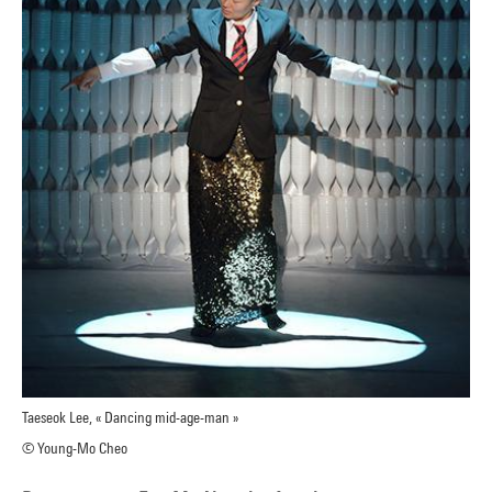
Taeseok Lee, « Dancing mid-age-man »
© Young-Mo Cheo