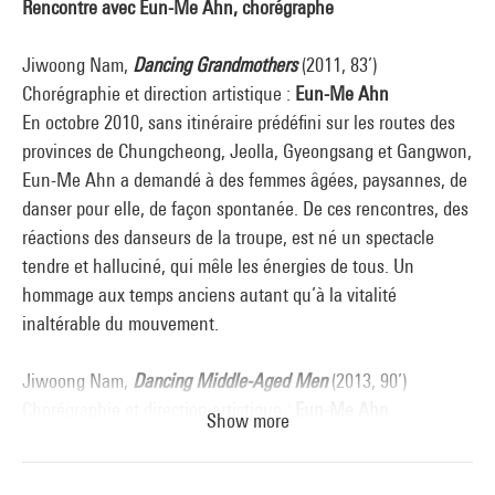
Rencontre avec Eun-Me Ahn, chorégraphe
Jiwoong Nam,
Dancing Grandmothers
(2011, 83’)
Chorégraphie et direction artistique :
Eun-Me Ahn
En octobre 2010, sans itinéraire prédéfini sur les routes des
provinces de Chungcheong, Jeolla, Gyeongsang et Gangwon,
Eun-Me Ahn a demandé à des femmes âgées, paysannes, de
danser pour elle, de façon spontanée. De ces rencontres, des
réactions des danseurs de la troupe, est né un spectacle
tendre et halluciné, qui mêle les énergies de tous. Un
hommage aux temps anciens autant qu’à la vitalité
inaltérable du mouvement.
Jiwoong Nam,
Dancing Middle-Aged Men
(2013, 90’)
Chorégraphie et direction artistique :
Eun-Me Ahn
Show more
Dans ce troisième et dernier volet de la trilogie
Dancing...,
Eun-Me Ahn se concentre sur des hommes coréens de 40 à