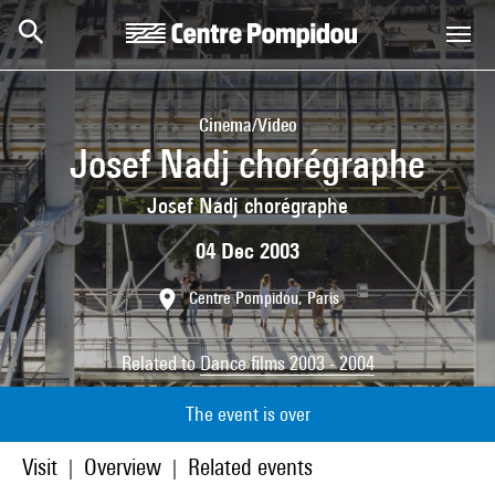
Skip to main content
Centre Pompidou
Cinema/Video
Josef Nadj chorégraphe
Josef Nadj chorégraphe
04 Dec 2003
Centre Pompidou, Paris
Related to
Dance films 2003 - 2004
The event is over
Visit
Overview
Related events
|
|