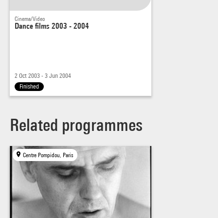
du travail de Josef Nadj au-delà de l'étonnante maîtrise du
Cinema/Video
théâtre des corps dont témoignent ses nombreuses pièces.
Dance films 2003 - 2004
Irène Filiberti
2 Oct 2003 - 3 Jun 2004
Finished
Related programmes
Centre Pompidou, Paris