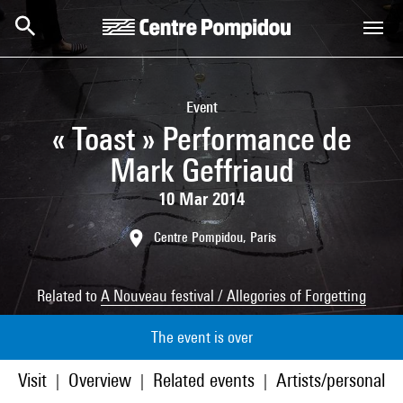
Skip to main content
Centre Pompidou
Event
« Toast » Performance de
Mark Geffriaud
10 Mar 2014
Centre Pompidou, Paris
Related to
A Nouveau festival / Allegories of Forgetting
The event is over
Visit
Overview
Related events
Artists/personaliti
|
|
|