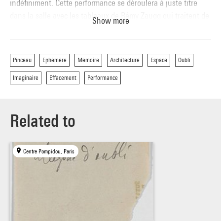
indéfiniment. Cette performance se déroulera à juste titre
dans la salle avec les tableaux de Rémy Zaugg qui traitent de
Show more
la disparition et l'effacement.
Pinceau
Ephémère
Mémoire
Architecture
Espace
Oubli
Imaginaire
Effacement
Performance
Related to
Centre Pompidou, Paris