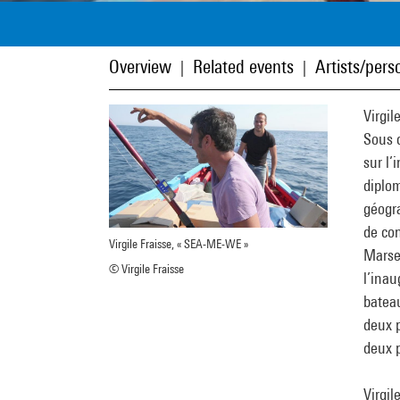
Overview
Related events
Artists/perso
|
|
Virgil
Sous c
sur l’
diplom
géogra
de co
Virgile Fraisse, « SEA-ME-WE »
Marsei
© Virgile Fraisse
l’inau
bateau
deux p
deux 
Virgil