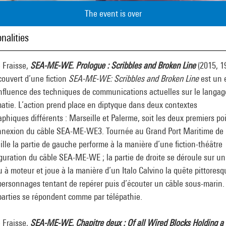
The event is over
nalities
e Fraisse,
SEA-ME-WE. Prologue : Scribbles and Broken Line
(2015, 19
ouvert d’une fiction
SEA-ME-WE: Scribbles and Broken Line
est un 
influence des techniques de communications actuelles sur le langage
atie. L’action prend place en diptyque dans deux contextes
phiques différents : Marseille et Palerme, soit les deux premiers po
nnexion du câble SEA-ME-WE3. Tournée au Grand Port Maritime de
lle la partie de gauche performe à la manière d’une fiction-théâtre
guration du câble SEA-ME-WE ; la partie de droite se déroule sur un
 à moteur et joue à la manière d’un Italo Calvino la quête pittoresq
ersonnages tentant de repérer puis d’écouter un câble sous-marin.
parties se répondent comme par télépathie.
e Fraisse,
SEA-ME-WE. Chapitre deux : Of all Wired Blocks Holding a 