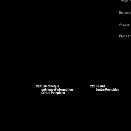
Travelli
Resear
Access 
Press a