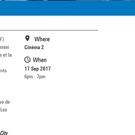
Where
’)
essai
Cinéma 2
 et la
When
17 Sep 2017
ints
6pm - 7pm
ue de
 Les
City