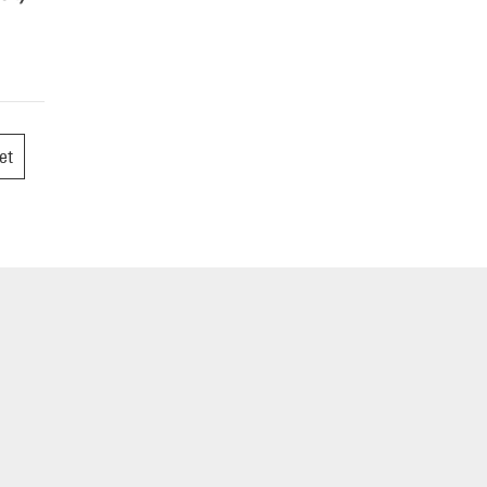
ans
iés par
et
récits