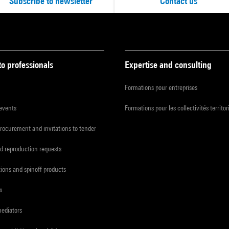
Subscribe to newsletter
Contact us
to professionals
Expertise and consulting
Formations pour entreprises
 events
Formations pour les collectivités territor
procurement and invitations to tender
d reproduction requests
tions and spinoff products
s
mediators