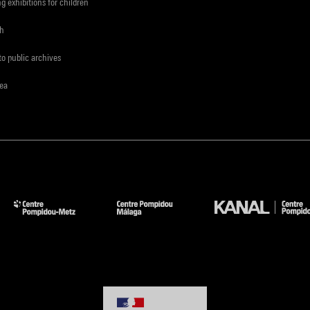
ng exhibitions for children
ch
to public archives
rea