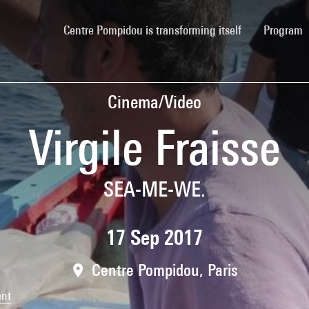
(current)
Centre Pompidou is transforming itself
Program
Cinema/Video
Virgile Fraisse
SEA-ME-WE.
17 Sep 2017
Centre Pompidou, Paris
ent