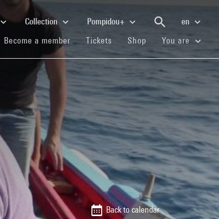
Collection
Pompidou+
en
(current)
(current)
(current)
Become a member
Tickets
Shop
You are
Back to calendar