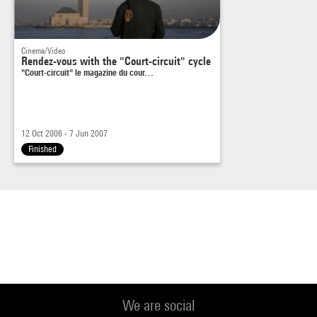
début de la guerre du Liban en 1975. Georges, le meilleur ami
de Simon, l'accompagne à l'ambassade afin de retrouver la
Cinema/Video
trace de la seule
Rendez-vous with the "Court-circuit" cycle
Nirane Tabet qui vit en France.
"Court-circuit" le magazine du cour…
12 Oct 2006 - 7 Jun 2007
Finished
We are social