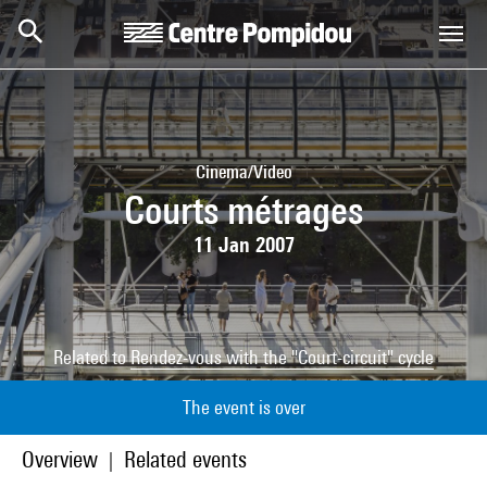
Skip to main content
Centre Pompidou
Cinema/Video
Courts métrages
11 Jan 2007
Related to
Rendez-vous with the "Court-circuit" cycle
The event is over
Overview
Related events
|